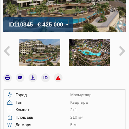
ID110345
€ 425 000
Город
Махмутлар
Тип
Квартира
Комнат
2+1
Площадь
210 м²
До моря
5 м