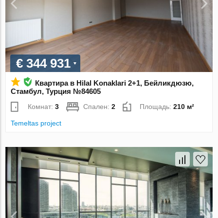
€ 344 931
Квартира в Hilal Konaklari 2+1, Бейликдюзю,
Стамбул, Турция №84605
Комнат:
3
Спален:
2
Площадь:
210 м²
Temeltas project