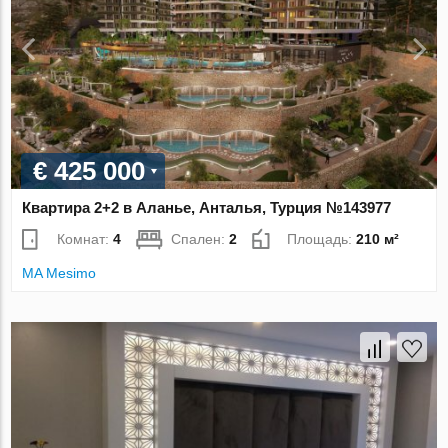
€ 425 000
Квартира 2+2 в Аланье, Анталья, Турция №143977
Комнат:
4
Спален:
2
Площадь:
210 м²
MA Mesimo