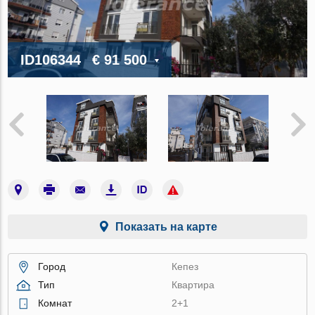
ID106344
€ 91 500
Показать на карте
Город
Кепез
Тип
Квартира
Комнат
2+1