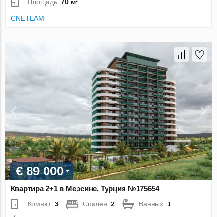
Площадь:
70 м²
ONETEAM
€ 89 000
Квартира 2+1 в Мерсине, Турция №175654
Комнат:
3
Спален:
2
Ванных:
1