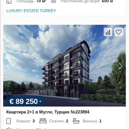
Площадь:
70 м²
Расстояние до моря:
600 м
LUXURY ESTATE TURKEY
€ 89 250
Квартира 2+1 в Мугле, Турция №223894
Комнат:
3
Спален:
2
Ванных:
1