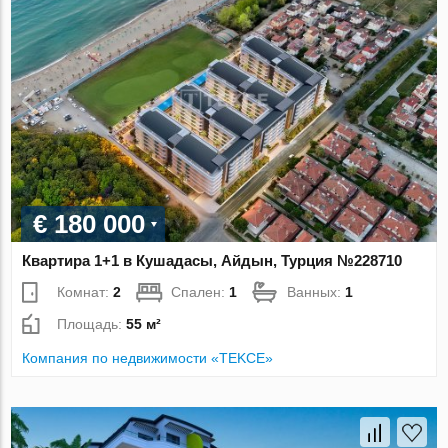
€ 180 000
Квартира 1+1 в Кушадасы, Айдын, Турция №228710
Комнат:
2
Спален:
1
Ванных:
1
Площадь:
55 м²
Компания по недвижимости «TEKCE»