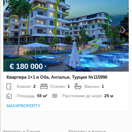
€ 180 000
Квартира 1+1 в Оба, Анталья, Турция №115996
Комнат:
2
Спален:
1
Ванных:
1
Площадь:
55 м²
Расстояние до моря:
25 м
MAXXPROPERTY
Квартиры в Турции
Квартиры в Аланье