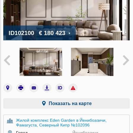
ID102100
€ 180 423
Показать на карте
Жилой комплекс Eden Garden в Йенибоазичи,
Фамагуста, Северный Кипр №102096
Город
Йенибоазичи