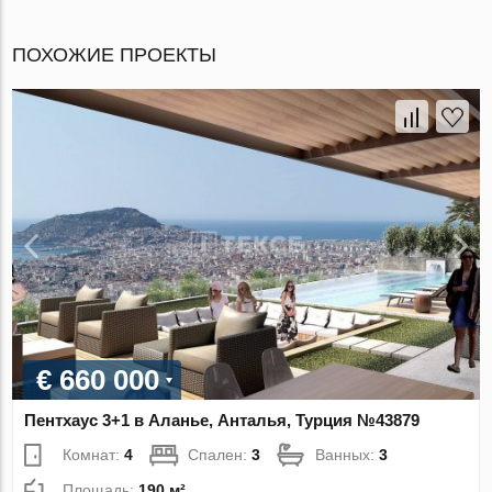
ПОХОЖИЕ ПРОЕКТЫ
€ 660 000
Пентхаус 3+1 в Аланье, Анталья, Турция №43879
Комнат:
4
Спален:
3
Ванных:
3
Площадь:
190 м²