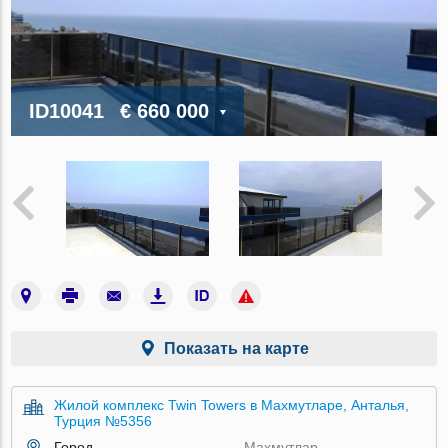
ID10041
€ 660 000
Показать на карте
Жилой комплекс Twin Towers в Махмутларе, Анталья,
Турция №5356
Город
Махмутлар