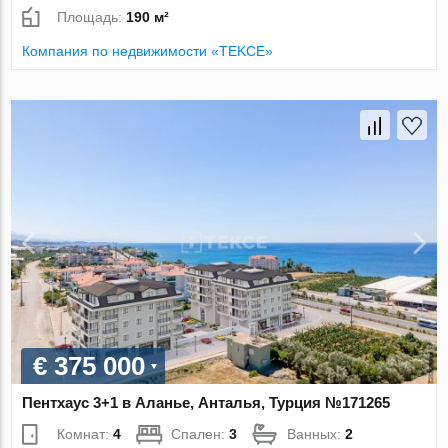
Площадь:
190 м²
Компания по недвижимости «TEKCE»
€ 375 000
Пентхаус 3+1 в Аланье, Анталья, Турция №171265
Комнат:
4
Спален:
3
Ванных:
2