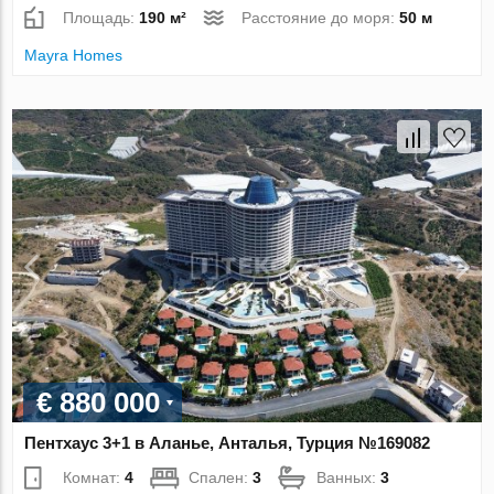
Площадь:
190 м²
Расстояние до моря:
50 м
Mayra Homes
€ 880 000
Пентхаус 3+1 в Аланье, Анталья, Турция №169082
Комнат:
4
Спален:
3
Ванных:
3