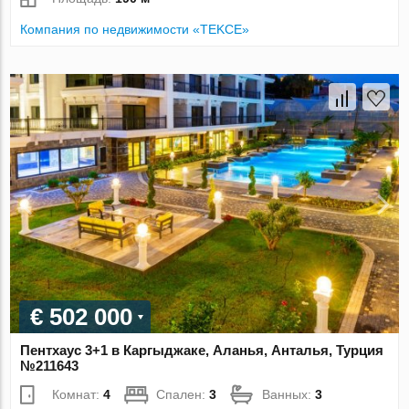
Компания по недвижимости «TEKCE»
€ 502 000
Пентхаус 3+1 в Каргыджаке, Аланья, Анталья, Турция
№211643
Комнат:
4
Спален:
3
Ванных:
3