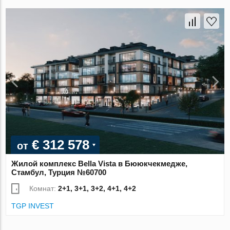
€ 312 578
от
Жилой комплекс Bella Vista в Бююкчекмедже,
Стамбул, Турция №60700
Комнат:
2+1, 3+1, 3+2, 4+1, 4+2
TGP INVEST