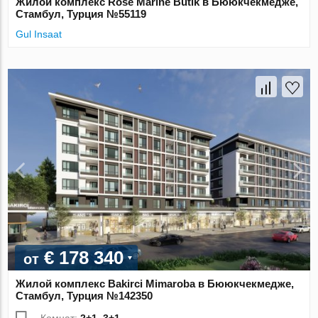
Жилой комплекс Rose Marine Butik в Бююкчекмедже,
Стамбул, Турция №55119
Gul Insaat
€ 178 340
от
Жилой комплекс Bakirci Mimaroba в Бююкчекмедже,
Стамбул, Турция №142350