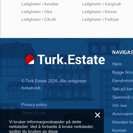
Leiligheter i Avsallar
Leiligheter i Kargicak
Leiligheter i Oba
Leiligheter i Kemer
Leiligheter i Cikcilli
Leiligheter i Fethiye
NAVIGA
Hjem
Bygge firm
Eiendomsm
© Turk.Estate 2026. Alle rettigheter
forbeholdt.
Søk på kar
Spørsmål o
Privacy policy
Om oss
×
Terms of use
Annonseri
Vi bruker informasjonskapsler på dette
Hvordan b
nettstedet. Ved å fortsette å bruke nettstedet,
Kontakt
godtar du bruken av disse