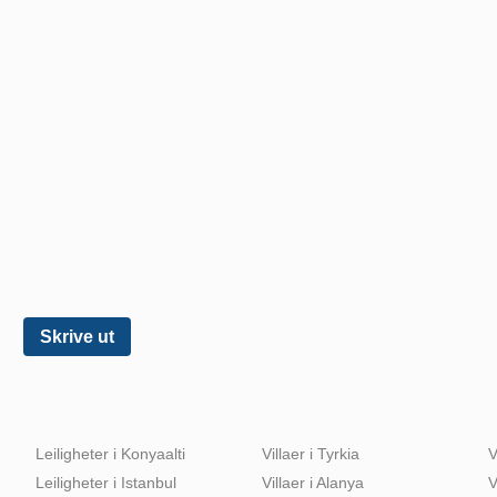
Skrive ut
Leiligheter i Konyaalti
Villaer i Tyrkia
V
Leiligheter i Istanbul
Villaer i Alanya
V