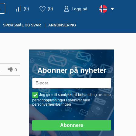
m
(
0
)
(
0
)
Logg på
SPØRSMÅL OG SVAR
ANNONSERING
Abonner på nyheter
1
0
Jeg gir mitt samtykke til behandling av mine
personopplysninger i samsvar med
personvernerklæringen
Abonnere