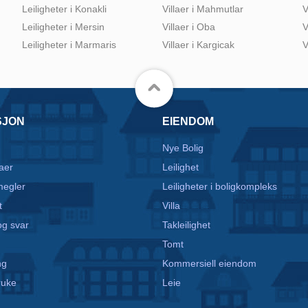
Leiligheter i Konakli
Villaer i Mahmutlar
V
Leiligheter i Mersin
Villaer i Oba
V
Leiligheter i Marmaris
Villaer i Kargicak
V
SJON
EIENDOM
Nye Bolig
aer
Leilighet
egler
Leiligheter i boligkompleks
t
Villa
g svar
Takleilighet
Tomt
ng
Kommersiell eiendom
ruke
Leie