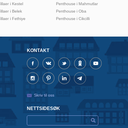
illaer i Kestel
Penthouse i Mahmutlar
illaer i Belek
Penthouse i Oba
illaer i Fethiye
Penthouse i Cikcilli
KONTAKT
Skriv til oss
NETTSIDESØK