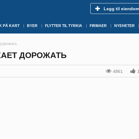
Legg til eiendo
K PÅ KART
BYER
FLYTTER TIL TYRKIA
FIRMAER
NYEHETER
дорожать
ЖАЕТ ДОРОЖАТЬ
4861