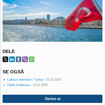
DELE
SE OGSÅ
Luksus eiendom i Tyrkia
-
01.03.2020
Flytte til Alanya
-
10.02.2020
Skrive ut