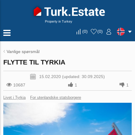
Property in Turkey
(
0
)
(
0
)
Vanlige spørsmål
FLYTTE TIL TYRKIA
15.02.2020 (updated: 30.09.2025)
10687
1
1
Livet i Tyrkia
For utenlandske statsborgere