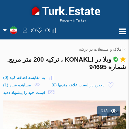
Property in Turkey
)
0
(
)
0
(
املاک و مستغلات در ترکیه
ویلا در KONAKLI ، ترکیه 200 متر مربع.
شماره 94695
به مقایسه اضافه کنید
(
0
)
ذخیره در لیست علاقه مندیها
(
0
)
مشاهده شده (1)
قیمت خود را پیشنهاد دهید
618