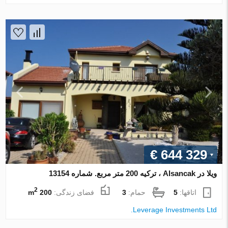
€ 644 329
ویلا در Alsancak ، ترکیه 200 متر مربع. شماره 13154
2
اتاقها:
5
حمام:
3
فضای زندگی:
200 m
Leverage Investments Ltd.