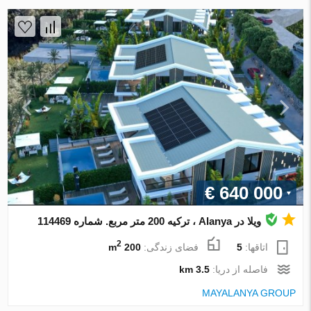
€ 640 000
ویلا در Alanya ، ترکیه 200 متر مربع. شماره 114469
2
اتاقها:
5
فضای زندگی:
200 m
فاصله از دریا:
3.5 km
MAYALANYA GROUP