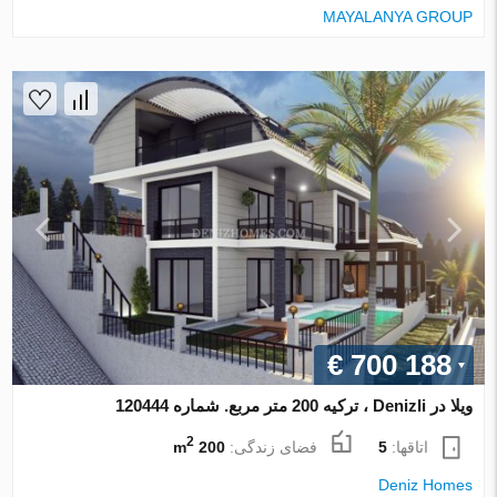
MAYALANYA GROUP
€ 700 188
ویلا در Denizli ، ترکیه 200 متر مربع. شماره 120444
2
اتاقها:
5
فضای زندگی:
200 m
Deniz Homes