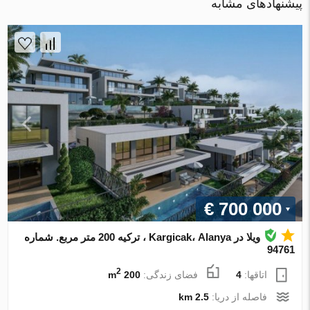
پیشنهادهای مشابه
€ 700 000
ویلا در Kargicak، Alanya ، ترکیه 200 متر مربع. شماره
94761
2
اتاقها:
4
فضای زندگی:
200 m
فاصله از دریا:
2.5 km