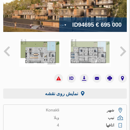
ID94695
€ 695 000
نمایش روی نقشه
شهر
Konakli
تیپ
ویلا
اتاقها
4