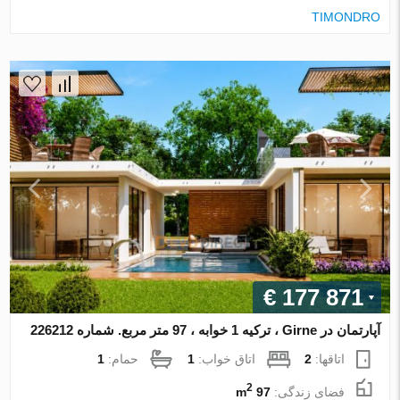
TIMONDRO
€ 177 871
آپارتمان در Girne ، ترکیه 1 خوابه ، 97 متر مربع. شماره 226212
اتاقها:
2
اتاق خواب:
1
حمام:
1
2
فضای زندگی:
97 m