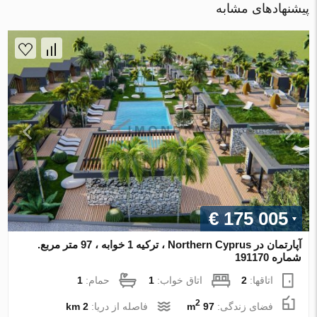
پیشنهادهای مشابه
€ 175 005
آپارتمان در Northern Cyprus ، ترکیه 1 خوابه ، 97 متر مربع.
شماره 191170
اتاقها:
2
اتاق خواب:
1
حمام:
1
2
فضای زندگی:
97 m
فاصله از دریا:
2 km