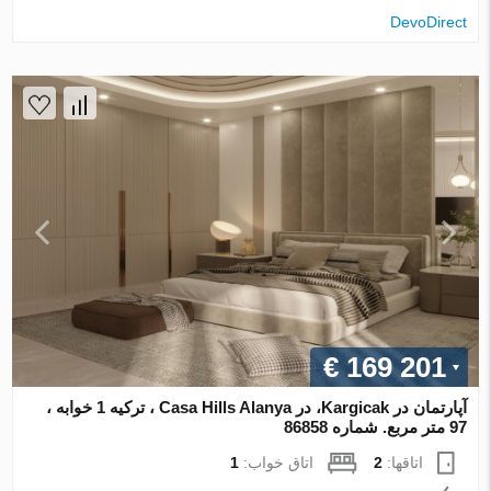
DevoDirect
€ 169 201
آپارتمان در Kargicak، در Casa Hills Alanya ، ترکیه 1 خوابه ،
97 متر مربع. شماره 86858
اتاقها:
2
اتاق خواب:
1