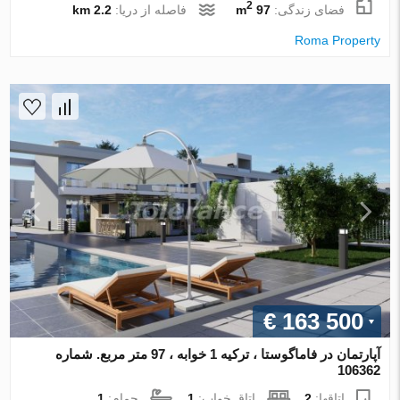
2
فضای زندگی:
97 m
فاصله از دریا:
2.2 km
Roma Property
€ 163 500
آپارتمان در فاماگوستا ، ترکیه 1 خوابه ، 97 متر مربع. شماره
106362
اتاقها:
2
اتاق خواب:
1
حمام:
1