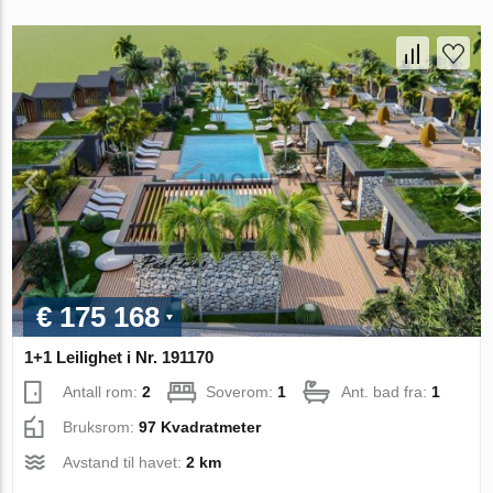
€ 175 168
1+1 Leilighet i Nr. 191170
Antall rom:
2
Soverom:
1
Ant. bad fra:
1
Bruksrom:
97 Kvadratmeter
Avstand til havet:
2 km