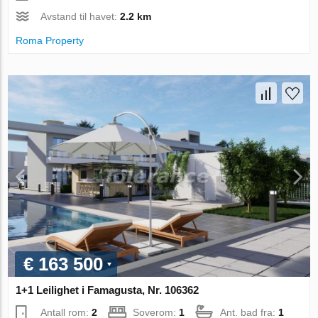
Avstand til havet:
2.2 km
Roma Property
€ 163 500
1+1 Leilighet i Famagusta, Nr. 106362
Antall rom:
2
Soverom:
1
Ant. bad fra:
1