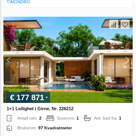
TIMONDRO
€ 177 871
1+1 Leilighet i Girne, Nr. 226212
Antall rom:
2
Soverom:
1
Ant. bad fra:
1
Bruksrom:
97 Kvadratmeter