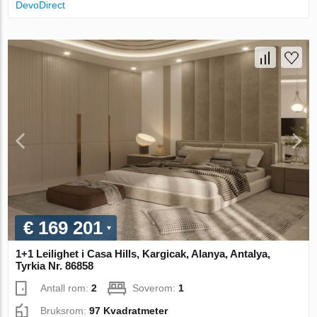
DevoDirect
€ 169 201
1+1 Leilighet i Casa Hills, Kargicak, Alanya, Antalya,
Tyrkia Nr. 86858
Antall rom:
2
Soverom:
1
Bruksrom:
97 Kvadratmeter