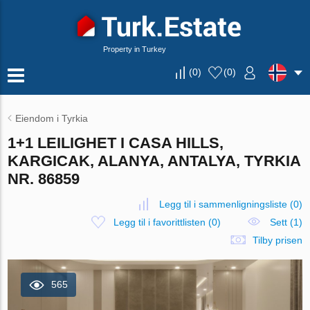
Property in Turkey
(
0
)
(
0
)
Eiendom i Tyrkia
1+1 LEILIGHET I CASA HILLS,
KARGICAK, ALANYA, ANTALYA, TYRKIA
NR. 86859
Legg til i sammenligningsliste
(
0
)
Legg til i favorittlisten
(
0
)
Sett (1)
Tilby prisen
565