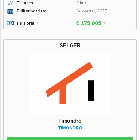
Til havet
2 km
Fullføringsdato
IV kvartal, 2025
€ 175 005
Full pris
SELGER
Timondro
TIMONDRO