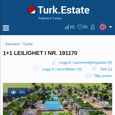
Property in Turkey
(
0
)
(
0
)
Eiendom i Tyrkia
1+1 LEILIGHET I NR. 191170
Legg til i sammenligningsliste
(
0
)
Legg til i favorittlisten
(
0
)
Sett (1)
Tilby prisen
291