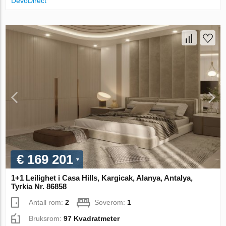
DevoDirect
€ 169 201
1+1 Leilighet i Casa Hills, Kargicak, Alanya, Antalya,
Tyrkia Nr. 86858
Antall rom:
2
Soverom:
1
Bruksrom:
97 Kvadratmeter