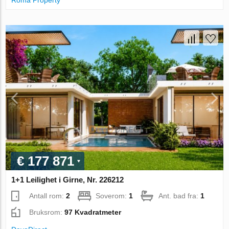
Roma Property
€ 177 871
1+1 Leilighet i Girne, Nr. 226212
Antall rom:
2
Soverom:
1
Ant. bad fra:
1
Bruksrom:
97 Kvadratmeter