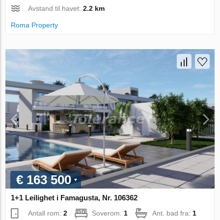
Avstand til havet:
2.2 km
Roma Property
€ 163 500
1+1 Leilighet i Famagusta, Nr. 106362
Antall rom:
2
Soverom:
1
Ant. bad fra:
1