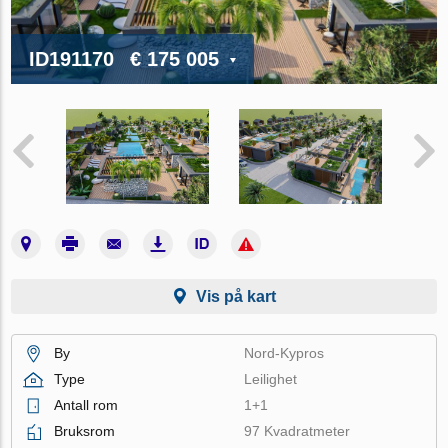
ID191170
€ 175 005
Vis på kart
By
Nord-Kypros
Type
Leilighet
Antall rom
1+1
Bruksrom
97 Kvadratmeter