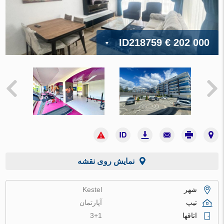
ID218759
€ 202 000
نمایش روی نقشه
شهر
Kestel
تیپ
آپارتمان
اتاقها
3+1