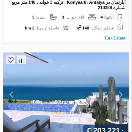
آپارتمان در Konyaalti، Antalya ، ترکیه 3 خوابه ، 140 متر مربع.
شماره 210388
اتاقها:
4
اتاق خواب:
3
حمام:
3
2
فضای زندگی:
140 m
فاصله از دریا:
2 km
Turk.Estate
€ 203 221