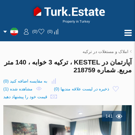
Property in Turkey
)
0
(
)
0
(
املاک و مستغلات در ترکیه
آپارتمان در KESTEL ، ترکیه 3 خوابه ، 140 متر
مربع. شماره 218759
به مقایسه اضافه کنید
(
0
)
ذخیره در لیست علاقه مندیها
(
0
)
مشاهده شده (1)
قیمت خود را پیشنهاد دهید
141