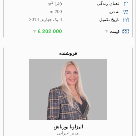
2
فضای زندگی
140 m
به دریا
200 m
تاریخ تکمیل
II یک چهارم, 2018
€ 202 000
قیمت
فروشنده
الیزاوتا بوزتاش
مدیر اجرایی