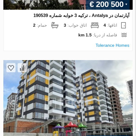
€ 200 500
آپارتمان در Antalya ، ترکیه 3 خوابه شماره 190539
اتاقها:
4
اتاق خواب:
3
حمام:
2
فاصله از دریا:
1.5 km
Tolerance Homes