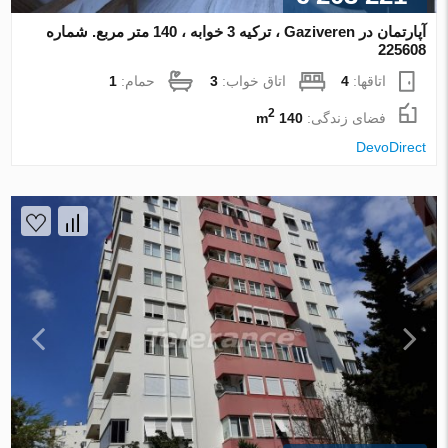
آپارتمان در Gaziveren ، ترکیه 3 خوابه ، 140 متر مربع. شماره
225608
اتاقها:
4
اتاق خواب:
3
حمام:
1
2
فضای زندگی:
140 m
DevoDirect