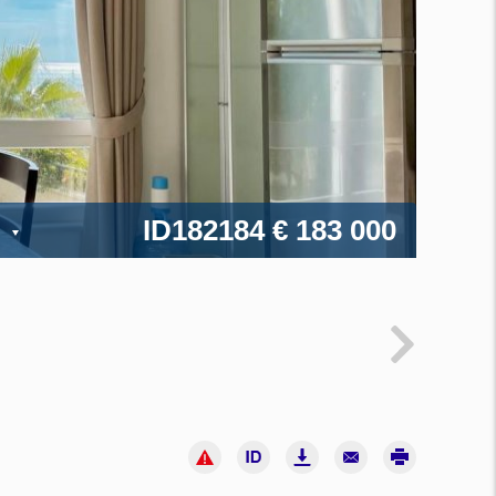
ID182184
€ 183 000