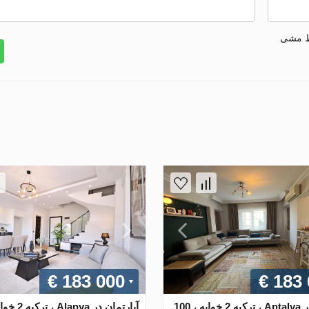
ط مشی
€ 183 000
€ 183
آپارتمان در Antalya ، ترکیه 2 خوابه ، 100