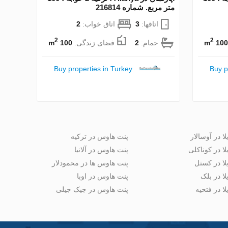
متر مربع. شماره 216814
اتاقها:
3
اتاق خواب:
2
2
2
100 m
حمام:
2
فضای زندگی:
100 m
Buy properties in Turkey
Buy p
لا در آوسالار
پنت هاوس در ترکیه
لا در کوناکلی
پنت هاوس در آلانیا
لا در کستل
پنت هاوس ها در محمودلار
لا در بلک
پنت هاوس در اوبا
لا در فتحیه
پنت هاوس در جیک جیلی