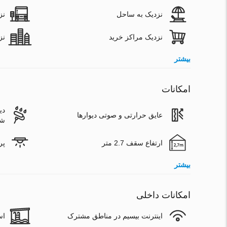
نزدیک به ساحل
نز
نزدیک مراکز خرید
نز
بیشتر
امکانات
دی
عایق حرارتی و صوتی دیوارها
شس
ارتفاع سقف 2.7 متر
پر
بیشتر
امکانات داخلی
اینترنت بیسیم در مناطق مشترک
اس