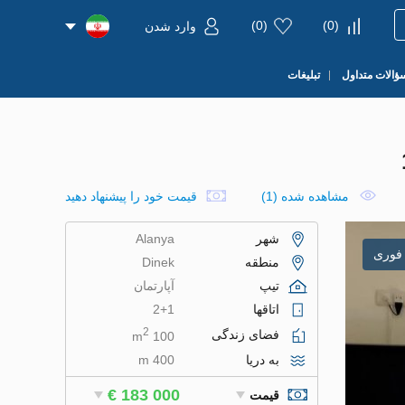
)
0
(
)
0
(
وارد شدن
ؤالات متداول
تبلیغات
مشاهده شده (1)
قیمت خود را پیشنهاد دهید
شهر
Alanya
فوری
منطقه
Dinek
تیپ
آپارتمان
اتاقها
2+1
2
فضای زندگی
100 m
به دریا
400 m
€ 183 000
قیمت