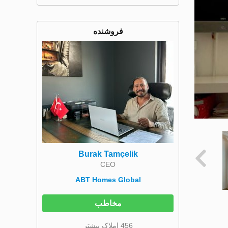
فروشنده
Burak Tamçelik
CEO
ABT Homes Global
مخاطب
456 املاک بیشتر