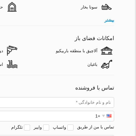
سونا بخار
حم
بیشتر
امکانات فضای باز
آلاچیق با منطقه باربیکیو
دو
باغبان
اس
تماس با فروشنده
تماس با من از طریق
واتساپ
وایبر
تلگرام