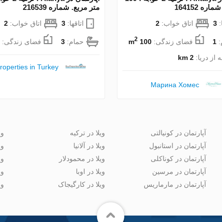
ره 164152
متر مربع. شماره 216539
:
3
اتاق خواب:
2
اتاقها:
3
اتاق خواب:
2
2
:
1
فضای زندگی:
100 m
حمام:
3
فضای زندگی:
 از دریا:
2 km
roperties in Turkey
Марина Хомес
آپارتمان در کونیالتی
ویلا در ترکیه
وی
آپارتمان در استانبول
ویلا در آلانیا
وی
آپارتمان در کوناکلی
ویلا در محمودلار
وی
آپارتمان در مرسین
ویلا در اوبا
وی
آپارتمان در مارماریس
ویلا در کارگیجاک
وی