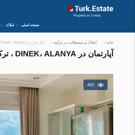
Property in Turkey
صفحه اصلی
املاک
خانه
›
املاک و مستغلات در ترکیه
›
آپارتمان در Dinek، Alanya ، ترکیه 2 خوابه ، 100 متر مربع. شماره 182184
آپارتمان در DINEK، ALANYA ، ترکیه 2 خوابه ، 100 متر مربع. شماره 182184
492