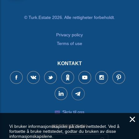
© Turk.Estate 2026. Alle rettigheter forbeholdt.
Privacy policy
Terms of use
KONTAKT
Skriv til oss
×
Vi bruker informasjonskapsler på dette nettstedet. Ved å
NETTSIDESØK
fortsette å bruke nettstedet, godtar du bruken av disse
informasjonskapslene.