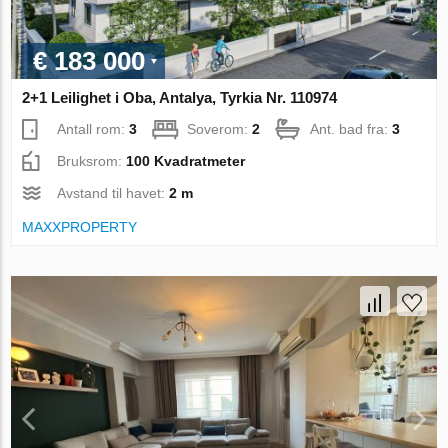
€ 183 000
2+1 Leilighet i Oba, Antalya, Tyrkia Nr. 110974
Antall rom:
3
Soverom:
2
Ant. bad fra:
3
Bruksrom:
100 Kvadratmeter
Avstand til havet:
2 m
MAXXPROPERTY