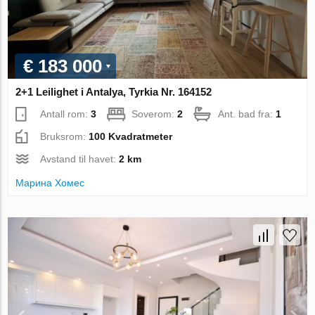
€ 183 000
2+1 Leilighet i Antalya, Tyrkia Nr. 164152
Antall rom:
3
Soverom:
2
Ant. bad fra:
1
Bruksrom:
100 Kvadratmeter
Avstand til havet:
2 km
Марина Хомес