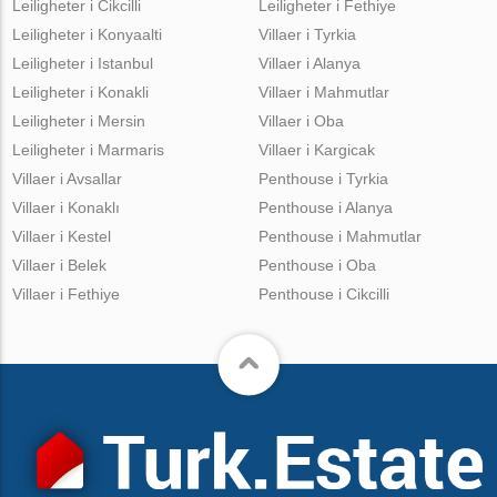
Leiligheter i Cikcilli
Leiligheter i Fethiye
Leiligheter i Konyaalti
Villaer i Tyrkia
Leiligheter i Istanbul
Villaer i Alanya
Leiligheter i Konakli
Villaer i Mahmutlar
Leiligheter i Mersin
Villaer i Oba
Leiligheter i Marmaris
Villaer i Kargicak
Villaer i Avsallar
Penthouse i Tyrkia
Villaer i Konaklı
Penthouse i Alanya
Villaer i Kestel
Penthouse i Mahmutlar
Villaer i Belek
Penthouse i Oba
Villaer i Fethiye
Penthouse i Cikcilli