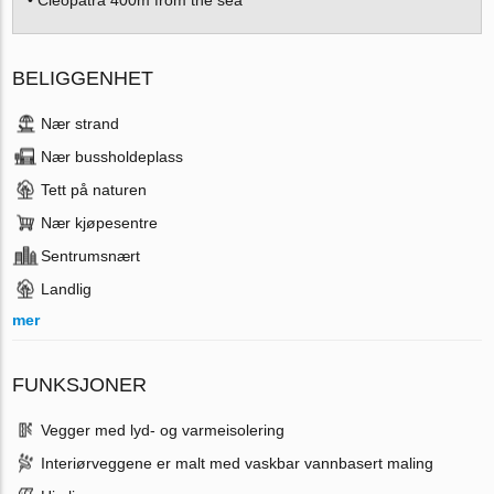
• Cleopatra 400m from the sea
BELIGGENHET
Nær strand
Nær bussholdeplass
Tett på naturen
Nær kjøpesentre
Sentrumsnært
Landlig
mer
FUNKSJONER
Vegger med lyd- og varmeisolering
Interiørveggene er malt med vaskbar vannbasert maling