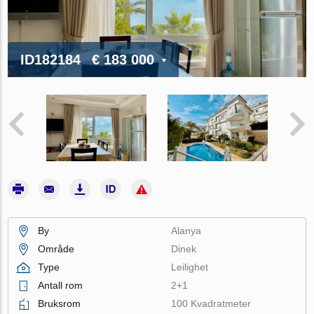
ID182184
€ 183 000
By
Alanya
Område
Dinek
Type
Leilighet
Antall rom
2+1
Bruksrom
100 Kvadratmeter