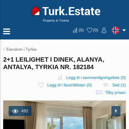
Property in Turkey
(
0
)
(
0
)
Eiendom i Tyrkia
2+1 LEILIGHET I DINEK, ALANYA,
ANTALYA, TYRKIA NR. 182184
Legg til i sammenligningsliste
(
0
)
Legg til i favorittlisten
(
0
)
Sett (1)
Tilby prisen
492