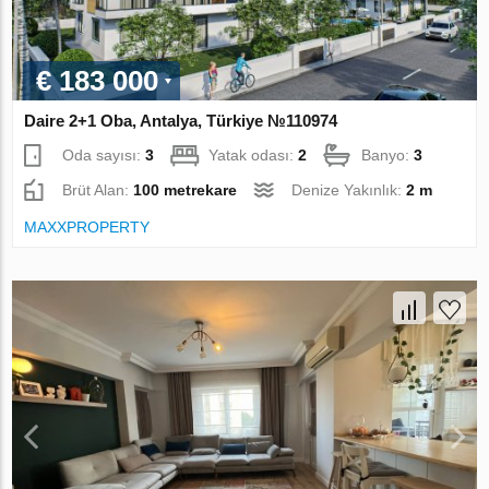
€ 183 000
Daire 2+1 Oba, Antalya, Türkiye №110974
Oda sayısı:
3
Yatak odası:
2
Banyo:
3
Brüt Alan:
100 metrekare
Denize Yakınlık:
2 m
MAXXPROPERTY