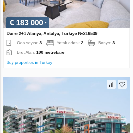
€ 183 000
Daire 2+1 Alanya, Antalya, Türkiye №216539
Oda sayısı:
3
Yatak odası:
2
Banyo:
3
Brüt Alan:
100 metrekare
Buy properties in Turkey