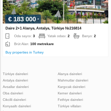
€ 183 000
Daire 2+1 Alanya, Antalya, Türkiye №216814
Oda sayısı:
3
Yatak odası:
2
Banyo:
2
Brüt Alan:
100 metrekare
Buy properties in Turkey
Türkiye daireleri
Alanya daireleri
Antalya daireleri
Mahmutlar daireleri
Avsallar daireleri
Kargıcak daireleri
Oba daireleri
Kemer daireleri
Cikcilli daireleri
Fethiye daireleri
Konyaaltı daireleri
Türkiye villaları