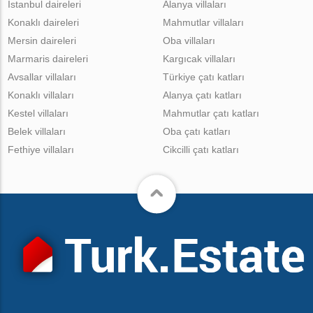
İstanbul daireleri
Alanya villaları
Konaklı daireleri
Mahmutlar villaları
Mersin daireleri
Oba villaları
Marmaris daireleri
Kargıcak villaları
Avsallar villaları
Türkiye çatı katları
Konaklı villaları
Alanya çatı katları
Kestel villaları
Mahmutlar çatı katları
Belek villaları
Oba çatı katları
Fethiye villaları
Cikcilli çatı katları