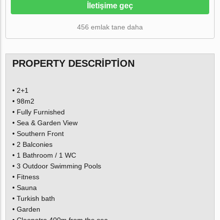
İletişime geç
456 emlak tane daha
PROPERTY DESCRIPTION
• 2+1
• 98m2
• Fully Furnished
• Sea & Garden View
• Southern Front
• 2 Balconies
• 1 Bathroom / 1 WC
• 3 Outdoor Swimming Pools
• Fitness
• Sauna
• Turkish bath
• Garden