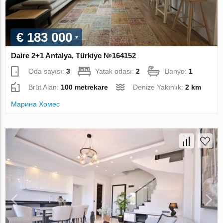
€ 183 000
Daire 2+1 Antalya, Türkiye №164152
Oda sayısı:
3
Yatak odası:
2
Banyo:
1
Brüt Alan:
100 metrekare
Denize Yakınlık:
2 km
Марина Хомес