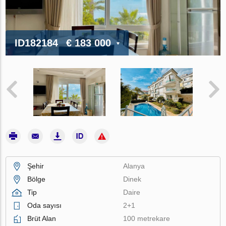
ID182184
€ 183 000
Şehir
Alanya
Bölge
Dinek
Tip
Daire
Oda sayısı
2+1
Brüt Alan
100 metrekare