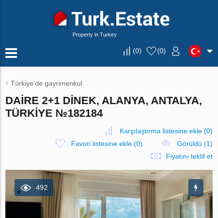
Property in Turkey
(
0
)
(
0
)
Türkiye'de gayrimenkul
DAIRE 2+1 DINEK, ALANYA, ANTALYA,
TÜRKIYE №182184
Karşılaştırma listesine ekle
(
0
)
Favori listesine ekle
(
0
)
Görüldü (1)
Fiyatını teklif et
492