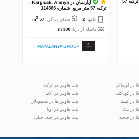
آپارتمان در Kargicak، Alanya ، ترکیه 57
آپارتمان در Kargicak، Alanya ،
ترکیه 57 متر مربع. شماره 114566
2
اتاقها:
2
فضای زندگی:
57 m
فاصله از دریا:
300 m
MAYALANYA GROUP
لا در آوسالار
پنت هاوس در ترکیه
لا در کوناکلی
پنت هاوس در آلانیا
لا در کستل
پنت هاوس ها در محمودلار
لا در بلک
پنت هاوس در اوبا
لا در فتحیه
پنت هاوس در جیک جیلی