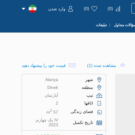
)
0
(
)
0
(
وارد شدن
ؤالات متداول
تبلیغات
مشاهده شده (1)
قیمت خود را پیشنهاد دهید
شهر
Alanya
منطقه
Dinek
تیپ
آپارتمان
اتاقها
2
2
فضای زندگی
57 m
IV یک چهارم,
تاریخ تکمیل
2023