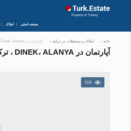
Property in Turkey
صفحه اصلی
املاک
خانه
›
املاک و مستغلات در ترکیه
›
آپارتمان در Dinek، Alanya ، ترکیه 57 متر مربع. شماره 165101
آپارتمان در DINEK، ALANYA ، ترکیه 57 متر مربع. شماره 165101
318