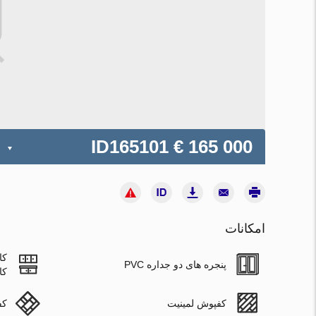
ID165101
€ 165 000
امکانات
کا
پنجره های دو جداره PVC
کا
کفپوش لمینیت
کف