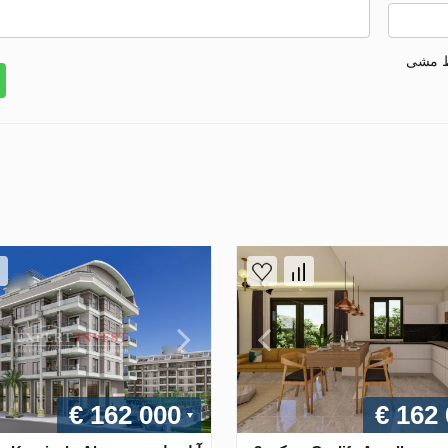
ط مشی
€ 162 000
€ 162