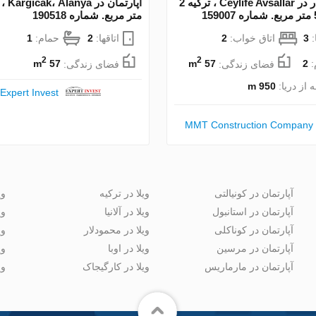
آپارتمان در در Ceylife Avsallar ، ترکیه 2
متر مربع. شماره 190518
:
3
اتاق خواب:
2
اتاقها:
2
حمام:
1
2
2
:
2
فضای زندگی:
57 m
فضای زندگی:
57 m
 از دریا:
950 m
Expert Invest
MMT Construction Company
آپارتمان در کونیالتی
ویلا در ترکیه
وی
آپارتمان در استانبول
ویلا در آلانیا
وی
آپارتمان در کوناکلی
ویلا در محمودلار
وی
آپارتمان در مرسین
ویلا در اوبا
وی
آپارتمان در مارماریس
ویلا در کارگیجاک
وی