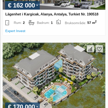
€ 162 000
Lägenhet i Kargicak, Alanya, Antalya, Turkiet Nr. 190518
2
Rum:
2
Badrum:
1
Bruksområde:
57 m
Expert Invest
€ 170 000