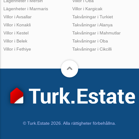
Lägenheter i Mersin
Villor i Oba
Lägenheter i Marmaris
Villor i Kargicak
Villor i Avsallar
Takvåningar i Turkiet
Villor i Konakli
Takvåningar i Alanya
Villor i Kestel
Takvåningar i Mahmutlar
Villor i Belek
Takvåningar i Oba
Villor i Fethiye
Takvåningar i Cikcilli
© Turk.Estate 2026. Alla rättigheter förbehållna.