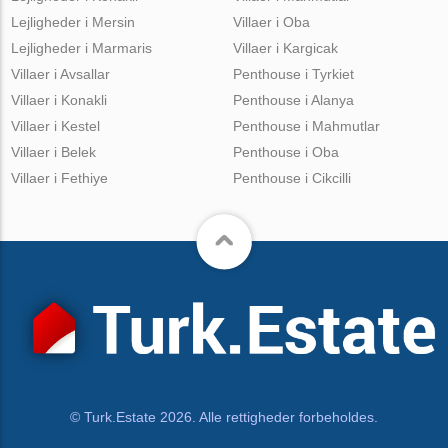
Lejligheder i Mersin
Villaer i Oba
Lejligheder i Marmaris
Villaer i Kargicak
Villaer i Avsallar
Penthouse i Tyrkiet
Villaer i Konakli
Penthouse i Alanya
Villaer i Kestel
Penthouse i Mahmutlar
Villaer i Belek
Penthouse i Oba
Villaer i Fethiye
Penthouse i Cikcilli
© Turk.Estate 2026. Alle rettigheder forbeholdes.