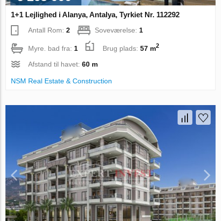
1+1 Lejlighed i Alanya, Antalya, Tyrkiet Nr. 112292
Antall Rom:
2
Soveværelse:
1
2
Myre. bad fra:
1
Brug plads:
57 m
Afstand til havet:
60 m
NSM Real Estate & Construction