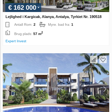
€ 162 000
Lejlighed i Kargicak, Alanya, Antalya, Tyrkiet Nr. 190518
Antall Rom:
2
Myre. bad fra:
1
2
Brug plads:
57 m
Expert Invest