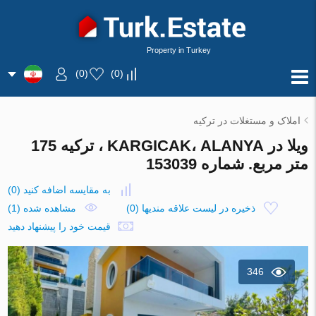
Property in Turkey
)
0
(
)
0
(
املاک و مستغلات در ترکیه
ویلا در KARGICAK، ALANYA ، ترکیه 175
متر مربع. شماره 153039
به مقایسه اضافه کنید
(
0
)
ذخیره در لیست علاقه مندیها
(
0
)
مشاهده شده (1)
قیمت خود را پیشنهاد دهید
346