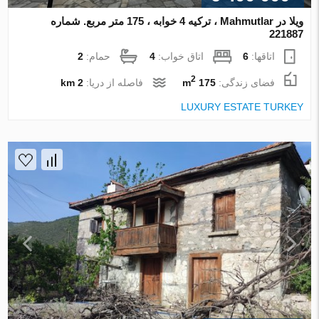
ویلا در Mahmutlar ، ترکیه 4 خوابه ، 175 متر مربع. شماره
221887
اتاقها:
6
اتاق خواب:
4
حمام:
2
2
فضای زندگی:
175 m
فاصله از دریا:
2 km
LUXURY ESTATE TURKEY