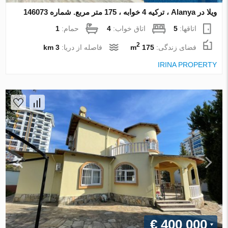
ویلا در Alanya ، ترکیه 4 خوابه ، 175 متر مربع. شماره 146073
اتاقها:
5
اتاق خواب:
4
حمام:
1
2
فضای زندگی:
175 m
فاصله از دریا:
3 km
IRINA PROPERTY
€ 400 000