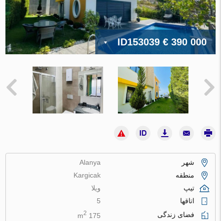
ID153039
€ 390 000
شهر
Alanya
منطقه
Kargicak
تیپ
ویلا
اتاقها
5
2
فضای زندگی
175 m