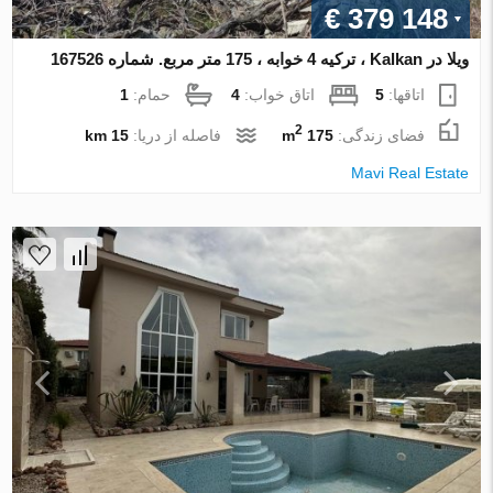
€ 379 148
ویلا در Kalkan ، ترکیه 4 خوابه ، 175 متر مربع. شماره 167526
اتاقها:
5
اتاق خواب:
4
حمام:
1
2
فضای زندگی:
175 m
فاصله از دریا:
15 km
Mavi Real Estate