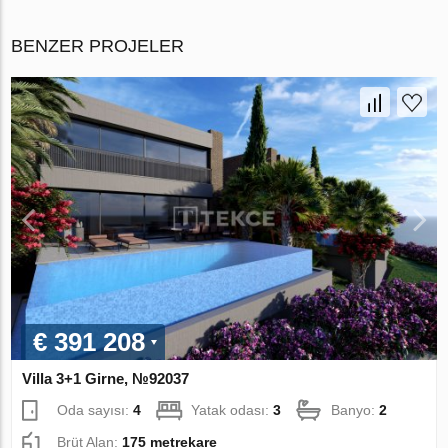
BENZER PROJELER
€ 391 208
Villa 3+1 Girne, №92037
Oda sayısı:
4
Yatak odası:
3
Banyo:
2
Brüt Alan:
175 metrekare