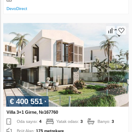
DevoDirect
€ 400 551
Villa 3+1 Girne, №167760
Oda sayısı:
4
Yatak odası:
3
Banyo:
3
Brüt Alan:
175 metrekare