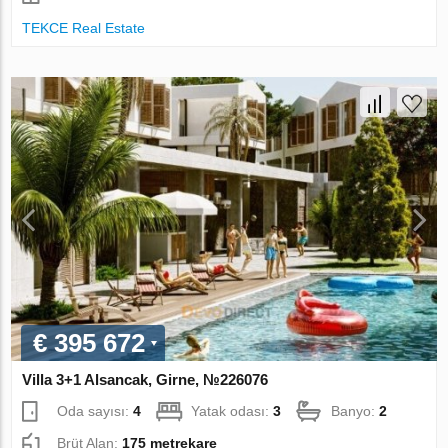
TEKCE Real Estate
€ 395 672
Villa 3+1 Alsancak, Girne, №226076
Oda sayısı:
4
Yatak odası:
3
Banyo:
2
Brüt Alan:
175 metrekare