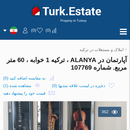
Property in Turkey
)
0
(
)
0
(
املاک و مستغلات در ترکیه
آپارتمان در ALANYA ، ترکیه 1 خوابه ، 60 متر
مربع. شماره 107769
به مقایسه اضافه کنید
(
0
)
ذخیره در لیست علاقه مندیها
(
0
)
مشاهده شده (1)
قیمت خود را پیشنهاد دهید
362