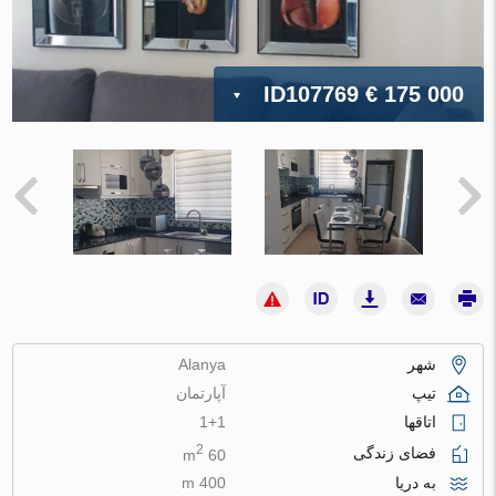
ID107769
€ 175 000
شهر
Alanya
تیپ
آپارتمان
اتاقها
1+1
2
فضای زندگی
60 m
به دریا
400 m