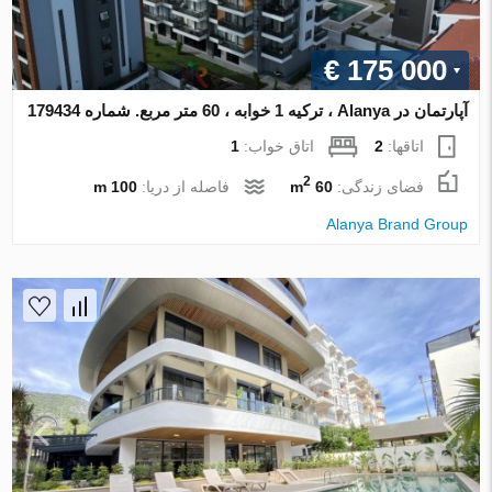
€ 175 000
آپارتمان در Alanya ، ترکیه 1 خوابه ، 60 متر مربع. شماره 179434
اتاقها:
2
اتاق خواب:
1
2
فضای زندگی:
60 m
فاصله از دریا:
100 m
Alanya Brand Group