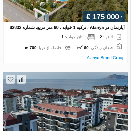
€ 175 000
آپارتمان در Alanya ، ترکیه 1 خوابه ، 60 متر مربع. شماره 82832
اتاقها:
2
اتاق خواب:
1
2
فضای زندگی:
60 m
فاصله از دریا:
700 m
Alanya Brand Group