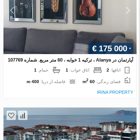
€ 175 000
آپارتمان در Alanya ، ترکیه 1 خوابه ، 60 متر مربع. شماره 107769
اتاقها:
2
اتاق خواب:
1
حمام:
1
2
فضای زندگی:
60 m
فاصله از دریا:
400 m
IRINA PROPERTY