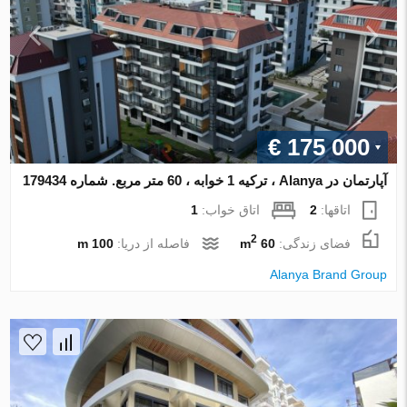
€ 175 000
آپارتمان در Alanya ، ترکیه 1 خوابه ، 60 متر مربع. شماره 179434
اتاقها:
2
اتاق خواب:
1
2
فضای زندگی:
60 m
فاصله از دریا:
100 m
Alanya Brand Group