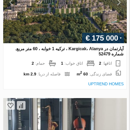
€ 175 000
آپارتمان در Kargicak، Alanya ، ترکیه 1 خوابه ، 60 متر مربع.
شماره 52479
اتاقها:
2
اتاق خواب:
1
حمام:
2
2
فضای زندگی:
60 m
فاصله از دریا:
2.9 km
UPTREND HOMES