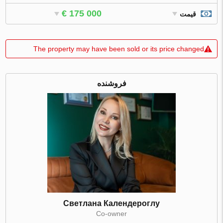
€ 175 000
قیمت
The property may have been sold or its price changed
فروشنده
Светлана Календероглу
Co-owner