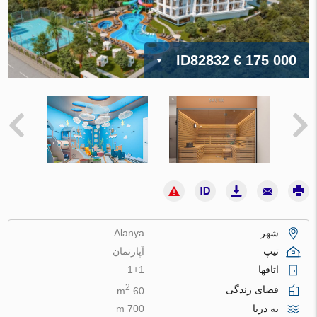
ID82832
€ 175 000
شهر
Alanya
تیپ
آپارتمان
اتاقها
1+1
2
فضای زندگی
60 m
به دریا
700 m