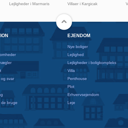
Lejligheder i Marmaris
Villaer i Kargicak
V
ION
EJENDOM
Nye boliger
somheder
Lejlighed
mægler
Lejligheder i boligkompleks
t
Villa
 og svar
Penthouse
Plot
ng
Erhvervsejendom
 de bruge
Leje