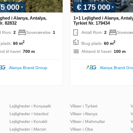
75 000
€ 175 000
ighed i Alanya, Antalya,
1+1 Lejlighed i Alanya, Antal
Nr. 82832
Tyrkiet Nr. 179434
ll Rom:
2
Soveværelse:
1
Antall Rom:
2
Sovevær
2
2
 plads:
60 m
Brug plads:
60 m
nd til havet:
700 m
Afstand til havet:
100 m
Alanya Brand Group
Alanya Brand Gr
Lejligheder i Konyaalti
Villaer i Tyrkiet
V
Lejligheder i Istanbul
Villaer i Alanya
V
Lejligheder i Konakli
Villaer i Mahmutlar
V
Lejligheder i Mersin
Villaer i Oba
V