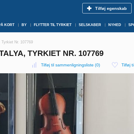
Tilføj egenskab
PÅ KORT
BY
FLYTTER TIL TYRKIET
SELSKABER
NYHED
SP
, Tyrkiet Nr. 107769
TALYA, TYRKIET NR. 107769
Tilføj til sammenligningsliste
(
0
)
Tilføj t