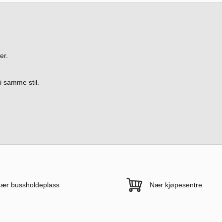
er.
i samme stil.
ær bussholdeplass
Nær kjøpesentre