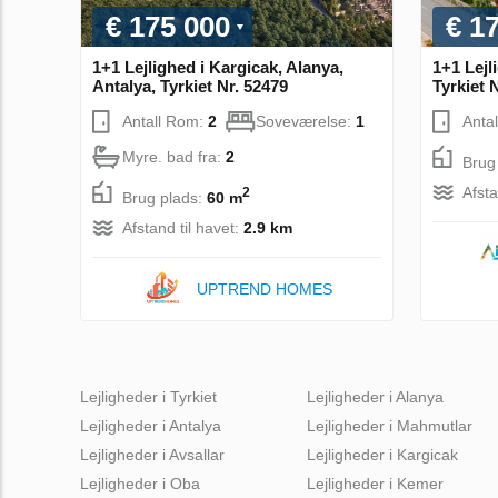
€ 175 000
€ 1
1+1 Lejlighed i Kargicak, Alanya,
1+1 Lejl
Antalya, Tyrkiet Nr. 52479
Tyrkiet 
Antall Rom:
2
Soveværelse:
1
Anta
Myre. bad fra:
2
Brug
Afsta
2
Brug plads:
60 m
Afstand til havet:
2.9 km
UPTREND HOMES
Lejligheder i Tyrkiet
Lejligheder i Alanya
Lejligheder i Antalya
Lejligheder i Mahmutlar
Lejligheder i Avsallar
Lejligheder i Kargicak
Lejligheder i Oba
Lejligheder i Kemer