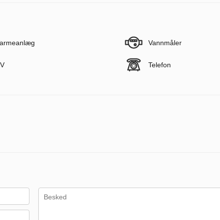
armeanlæg
Vannmåler
V
Telefon