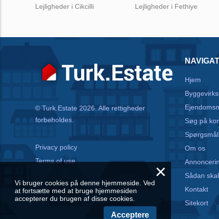
Lejligheder i Cikcilli
Lejligheder i Fethiye
NAVIGAT
Hjem
Byggevirk
Ejendoms
© Turk.Estate 2026. Alle rettigheder
forbeholdes.
Søg på kor
Spørgsmål
Privacy policy
Om os
Terms of use
Annonceri
×
Sådan skal
Vi bruger cookies på denne hjemmeside. Ved
Kontakt
at fortsætte med at bruge hjemmesiden
accepterer du brugen af disse cookies.
Sitekort
Acceptere