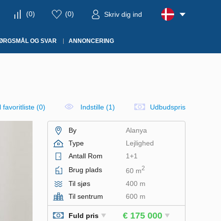
(
0
)
(
0
)
Skriv dig ind
ØRGSMÅL OG SVAR
ANNONCERING
il favoritliste
(
0
)
Indstille (1)
Udbudspris
By
Alanya
Type
Lejlighed
Antall Rom
1+1
2
Brug plads
60 m
Til sjøs
400 m
Til sentrum
600 m
€ 175 000
Fuld pris