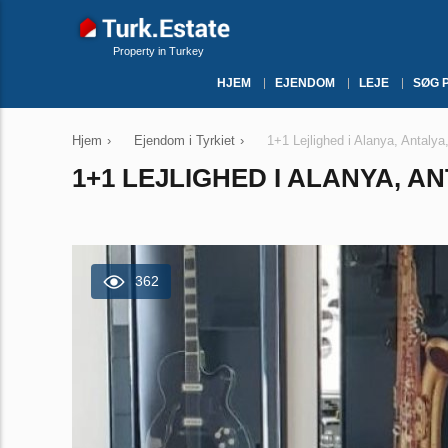
Property in Turkey
HJEM
EJENDOM
LEJE
SØG 
Hjem
›
Ejendom i Tyrkiet
›
1+1 Lejlighed i Alanya, Antalya
1+1 LEJLIGHED I ALANYA, AN
362