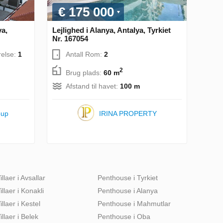
€ 175 000
ya,
Lejlighed i Alanya, Antalya, Tyrkiet
Nr. 167054
else:
1
Antall Rom:
2
2
Brug plads:
60 m
Afstand til havet:
100 m
oup
IRINA PROPERTY
illaer i Avsallar
Penthouse i Tyrkiet
illaer i Konakli
Penthouse i Alanya
illaer i Kestel
Penthouse i Mahmutlar
illaer i Belek
Penthouse i Oba