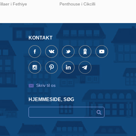
illaer i Fethiye
Penthouse i Cikcilli
KONTAKT
Skriv til os
HJEMMESIDE, SØG