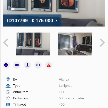
ID107769
€ 175 000
By
Alanya
Type
Leilighet
Antall rom
1+1
Bruksrom
60 Kvadratmeter
Til havet
400 m