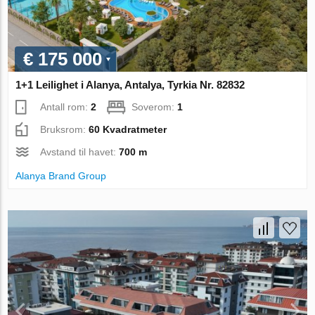
€ 175 000
1+1 Leilighet i Alanya, Antalya, Tyrkia Nr. 82832
Antall rom:
2
Soverom:
1
Bruksrom:
60 Kvadratmeter
Avstand til havet:
700 m
Alanya Brand Group