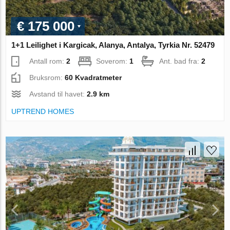
€ 175 000
1+1 Leilighet i Kargicak, Alanya, Antalya, Tyrkia Nr. 52479
Antall rom:
2
Soverom:
1
Ant. bad fra:
2
Bruksrom:
60 Kvadratmeter
Avstand til havet:
2.9 km
UPTREND HOMES