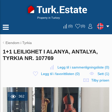
Property in Turkey
(
0
)
(
0
)
Eiendom i Tyrkia
1+1 LEILIGHET I ALANYA, ANTALYA,
TYRKIA NR. 107769
Legg til i sammenligningsliste
(
0
)
Legg til i favorittlisten
(
0
)
Sett (1)
Tilby prisen
362