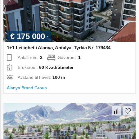
€ 175 000
1+1 Leilighet i Alanya, Antalya, Tyrkia Nr. 179434
Antall rom:
2
Soverom:
1
Bruksrom:
60 Kvadratmeter
Avstand til havet:
100 m
Alanya Brand Group