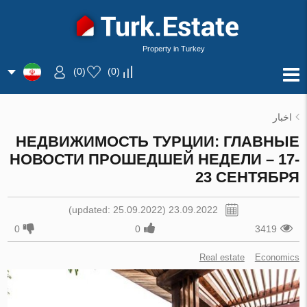
Property in Turkey
)
0
(
)
0
(
اخبار
НЕДВИЖИМОСТЬ ТУРЦИИ: ГЛАВНЫЕ
НОВОСТИ ПРОШЕДШЕЙ НЕДЕЛИ – 17-
23 СЕНТЯБРЯ
23.09.2022 (updated: 25.09.2022)
0
0
3419
Real estate
Economics