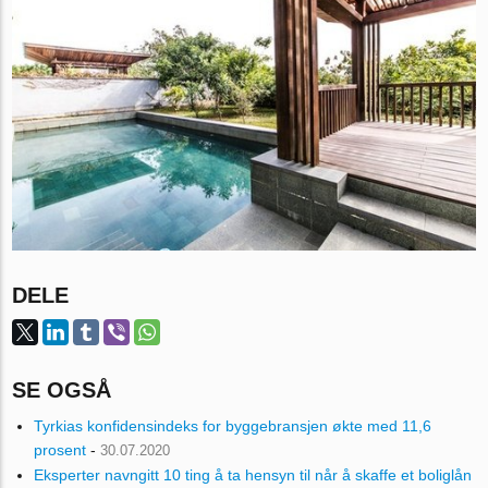
DELE
SE OGSÅ
Tyrkias konfidensindeks for byggebransjen økte med 11,6
prosent
-
30.07.2020
Eksperter navngitt 10 ting å ta hensyn til når å skaffe et boliglån