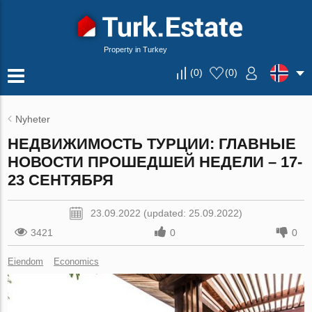
Property in Turkey
(
0
)
(
0
)
Nyheter
НЕДВИЖИМОСТЬ ТУРЦИИ: ГЛАВНЫЕ
НОВОСТИ ПРОШЕДШЕЙ НЕДЕЛИ – 17-
23 СЕНТЯБРЯ
23.09.2022 (updated: 25.09.2022)
3421
0
0
Eiendom
Economics