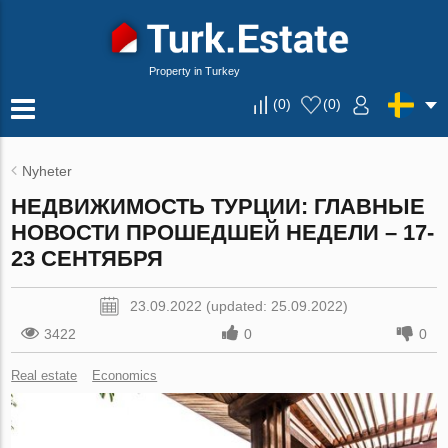
Property in Turkey
(
0
)
(
0
)
Nyheter
НЕДВИЖИМОСТЬ ТУРЦИИ: ГЛАВНЫЕ
НОВОСТИ ПРОШЕДШЕЙ НЕДЕЛИ – 17-
23 СЕНТЯБРЯ
23.09.2022 (updated: 25.09.2022)
3422
0
0
Real estate
Economics