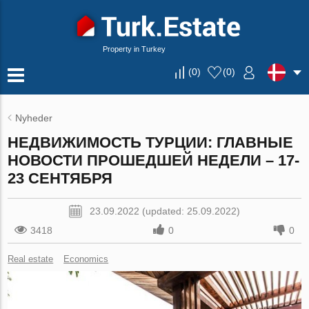
Property in Turkey
(
0
)
(
0
)
Nyheder
НЕДВИЖИМОСТЬ ТУРЦИИ: ГЛАВНЫЕ
НОВОСТИ ПРОШЕДШЕЙ НЕДЕЛИ – 17-
23 СЕНТЯБРЯ
23.09.2022 (updated: 25.09.2022)
3418
0
0
Real estate
Economics