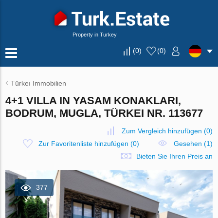
Property in Turkey
(
0
)
(
0
)
Türkeı Immobilien
4+1 VILLA IN YASAM KONAKLARI,
BODRUM, MUGLA, TÜRKEI NR. 113677
Zum Vergleich hinzufügen
(
0
)
Zur Favoritenliste hinzufügen
(
0
)
Gesehen (1)
Bieten Sie Ihren Preis an
377