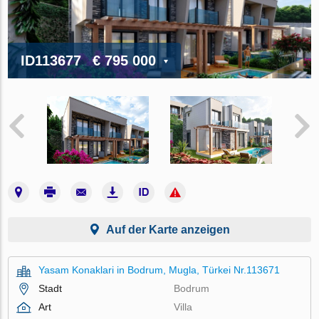
ID113677
€ 795 000
Auf der Karte anzeigen
Yasam Konaklari in Bodrum, Mugla, Türkei Nr.113671
Stadt
Bodrum
Art
Villa