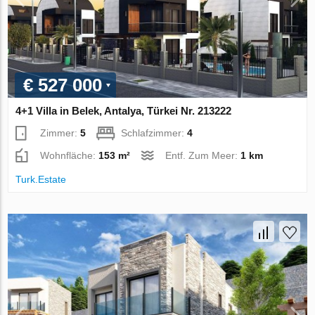
€ 527 000
4+1 Villa in Belek, Antalya, Türkei Nr. 213222
Zimmer:
5
Schlafzimmer:
4
Wohnfläche:
153 m²
Entf. Zum Meer:
1 km
Turk.Estate