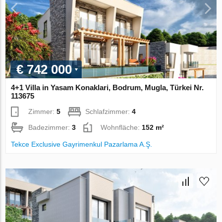
€ 742 000
4+1 Villa in Yasam Konaklari, Bodrum, Mugla, Türkei Nr.
113675
Zimmer:
5
Schlafzimmer:
4
Badezimmer:
3
Wohnfläche:
152 m²
Tekce Exclusive Gayrimenkul Pazarlama A.Ş.