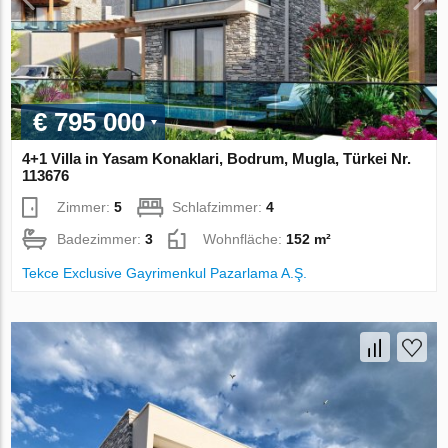
€ 795 000
4+1 Villa in Yasam Konaklari, Bodrum, Mugla, Türkei Nr.
113676
Zimmer:
5
Schlafzimmer:
4
Badezimmer:
3
Wohnfläche:
152 m²
Tekce Exclusive Gayrimenkul Pazarlama A.Ş.