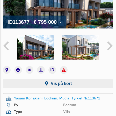
ID113677
€ 795 000
Vis på kort
Yasam Konaklari i Bodrum, Mugla, Tyrkiet Nr.113671
By
Bodrum
Type
Villa