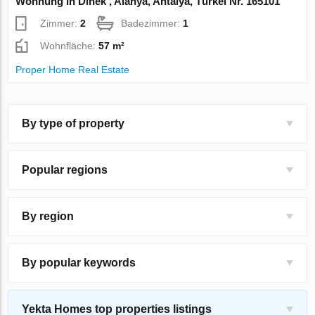
Wohnung in Dinek , Alanya, Antalya, Türkei Nr. 165101
Zimmer:
2
Badezimmer:
1
Wohnfläche:
57 m²
Proper Home Real Estate
By type of property
Popular regions
By region
By popular keywords
Yekta Homes top properties listings