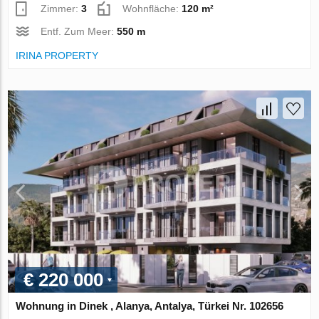
Zimmer:
3
Wohnfläche:
120 m²
Entf. Zum Meer:
550 m
IRINA PROPERTY
€ 220 000
Wohnung in Dinek , Alanya, Antalya, Türkei Nr. 102656