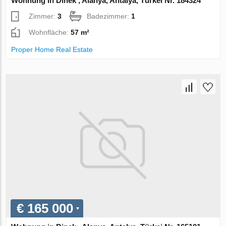
Wohnung in Dinek , Alanya, Antalya, Türkei Nr. 184324
Zimmer:
3
Badezimmer:
1
Wohnfläche:
57 m²
Proper Home Real Estate
€ 165 000