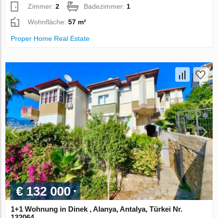
Zimmer:
2
Badezimmer:
1
Wohnfläche:
57 m²
Proper Home Real Estate
€ 132 000
1+1 Wohnung in Dinek , Alanya, Antalya, Türkei Nr.
132064