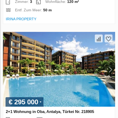
Zimmer:
3
Wohnfläche:
120 m²
Entf. Zum Meer:
50 m
IRINA PROPERTY
€ 295 000
2+1 Wohnung in Oba, Antalya, Türkei Nr. 218905