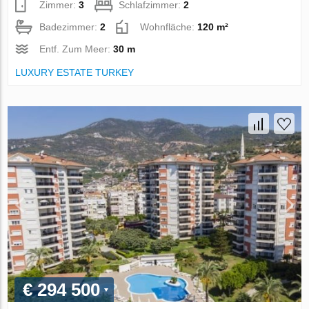
Zimmer:
3
Schlafzimmer:
2
Badezimmer:
2
Wohnfläche:
120 m²
Entf. Zum Meer:
30 m
LUXURY ESTATE TURKEY
€ 294 500