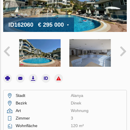
ID162060
€ 295 000
Stadt
Alanya
Bezirk
Dinek
Art
Wohnung
Zimmer
3
Wohnfläche
120 m²