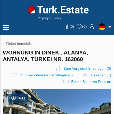
Property in Turkey
(
0
)
(
0
)
Türkeı Immobilien
WOHNUNG IN DINEK , ALANYA,
ANTALYA, TÜRKEI NR. 162060
Zum Vergleich hinzufügen
(
0
)
Zur Favoritenliste hinzufügen
(
0
)
Gesehen (1)
Bieten Sie Ihren Preis an
403