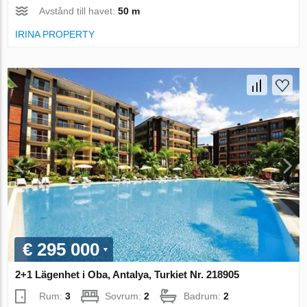
Avstånd till havet:
50 m
IRINA PROPERTY
€ 295 000
2+1 Lägenhet i Oba, Antalya, Turkiet Nr. 218905
Rum:
3
Sovrum:
2
Badrum:
2