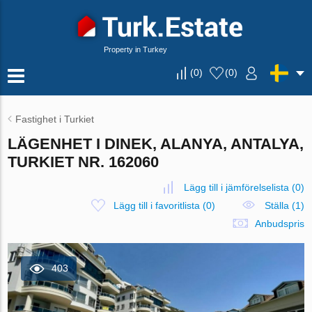
Property in Turkey
(
0
)
(
0
)
Fastighet i Turkiet
LÄGENHET I DINEK, ALANYA, ANTALYA,
TURKIET NR. 162060
Lägg till i jämförelselista
(
0
)
Lägg till i favoritlista
(
0
)
Ställa (1)
Anbudspris
403