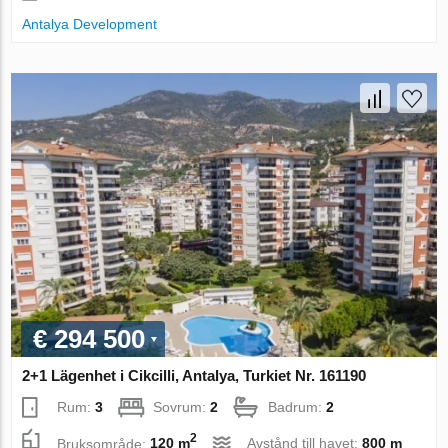
Antalya Development
€ 294 500
2+1 Lägenhet i Cikcilli, Antalya, Turkiet Nr. 161190
Rum:
3
Sovrum:
2
Badrum:
2
2
Bruksområde:
120 m
Avstånd till havet:
800 m