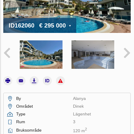
ID162060
€ 295 000
By
Alanya
Området
Dinek
Type
Lägenhet
Rum
3
2
Bruksområde
120 m