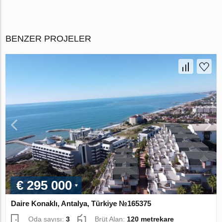
BENZER PROJELER
€ 295 000
Daire Konaklı, Antalya, Türkiye №165375
Oda sayısı:
3
Brüt Alan:
120 metrekare