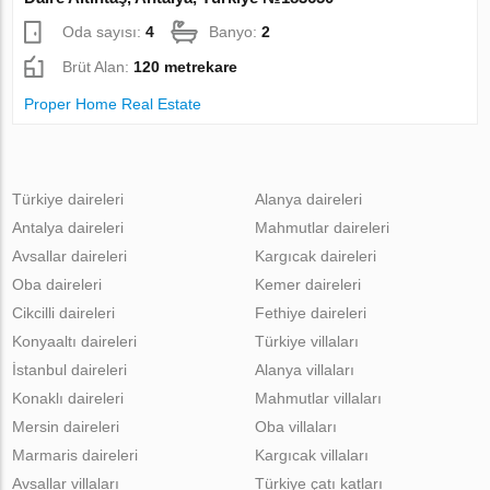
Oda sayısı:
4
Banyo:
2
Brüt Alan:
120 metrekare
Proper Home Real Estate
Türkiye daireleri
Alanya daireleri
Antalya daireleri
Mahmutlar daireleri
Avsallar daireleri
Kargıcak daireleri
Oba daireleri
Kemer daireleri
Cikcilli daireleri
Fethiye daireleri
Konyaaltı daireleri
Türkiye villaları
İstanbul daireleri
Alanya villaları
Konaklı daireleri
Mahmutlar villaları
Mersin daireleri
Oba villaları
Marmaris daireleri
Kargıcak villaları
Avsallar villaları
Türkiye çatı katları