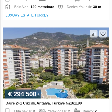
Brüt Alan:
120 metrekare
Denize Yakınlık:
30 m
LUXURY ESTATE TURKEY
€ 294 500
Daire 2+1 Cikcilli, Antalya, Türkiye №161190
Oda sayısı:
3
Yatak odası:
2
Banyo:
2