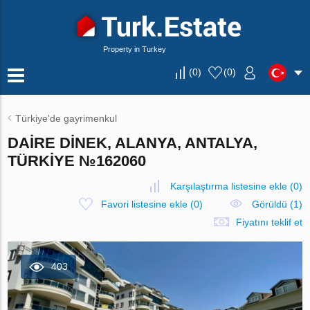
Property in Turkey
(
0
)
(
0
)
Türkiye'de gayrimenkul
DAIRE DINEK, ALANYA, ANTALYA,
TÜRKIYE №162060
Karşılaştırma listesine ekle
(
0
)
Favori listesine ekle
(
0
)
Görüldü (1)
Fiyatını teklif et
403