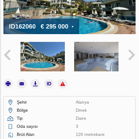
ID162060
€ 295 000
Şehir
Alanya
Bölge
Dinek
Tip
Daire
Oda sayısı
3
Brüt Alan
120 metrekare