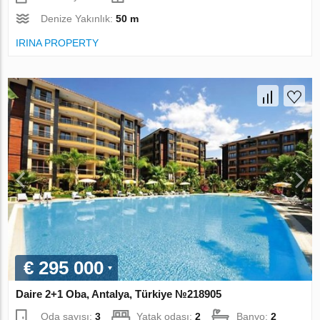
Denize Yakınlık:
50 m
IRINA PROPERTY
€ 295 000
Daire 2+1 Oba, Antalya, Türkiye №218905
Oda sayısı:
3
Yatak odası:
2
Banyo:
2