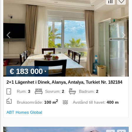
€ 183 000
2+1 Lägenhet i Dinek, Alanya, Antalya, Turkiet Nr. 182184
Rum:
3
Sovrum:
2
Badrum:
2
2
Bruksområde:
100 m
Avstånd till havet:
400 m
ABT Homes Global