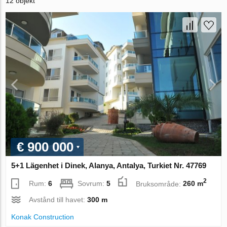
12 objekt
€ 900 000
5+1 Lägenhet i Dinek, Alanya, Antalya, Turkiet Nr. 47769
2
Rum:
6
Sovrum:
5
Bruksområde:
260 m
Avstånd till havet:
300 m
Konak Construction