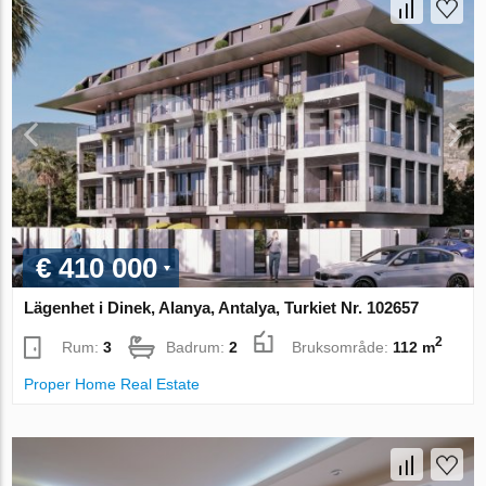
€ 410 000
Lägenhet i Dinek, Alanya, Antalya, Turkiet Nr. 102657
2
Rum:
3
Badrum:
2
Bruksområde:
112 m
Proper Home Real Estate