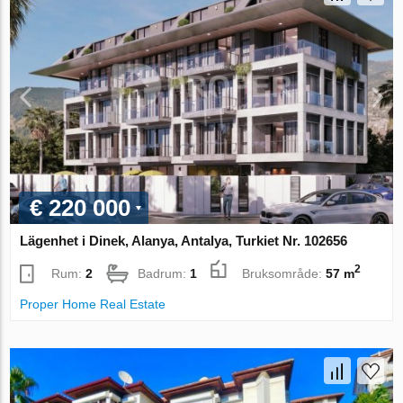
€ 220 000
Lägenhet i Dinek, Alanya, Antalya, Turkiet Nr. 102656
2
Rum:
2
Badrum:
1
Bruksområde:
57 m
Proper Home Real Estate