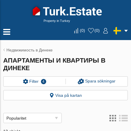
Property in Turkey
(
0
)
(
0
)
Недвижимость в Динеке
АПАРТАМЕНТЫ И КВАРТИРЫ В
ДИНЕКЕ
Spara sökningar
Filter
4
Visa på kartan
Popularitet