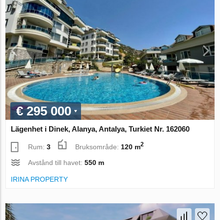
€ 295 000
Lägenhet i Dinek, Alanya, Antalya, Turkiet Nr. 162060
2
Rum:
3
Bruksområde:
120 m
Avstånd till havet:
550 m
IRINA PROPERTY