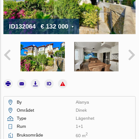
ID132064
€ 132 000
By
Alanya
Området
Dinek
Type
Lägenhet
Rum
1+1
2
Bruksområde
60 m