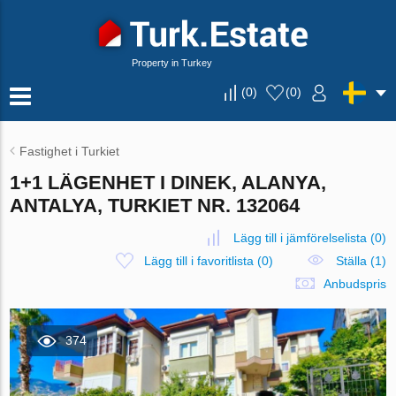
Property in Turkey
(
0
)
(
0
)
Fastighet i Turkiet
1+1 LÄGENHET I DINEK, ALANYA,
ANTALYA, TURKIET NR. 132064
Lägg till i jämförelselista
(
0
)
Lägg till i favoritlista
(
0
)
Ställa (1)
Anbudspris
374