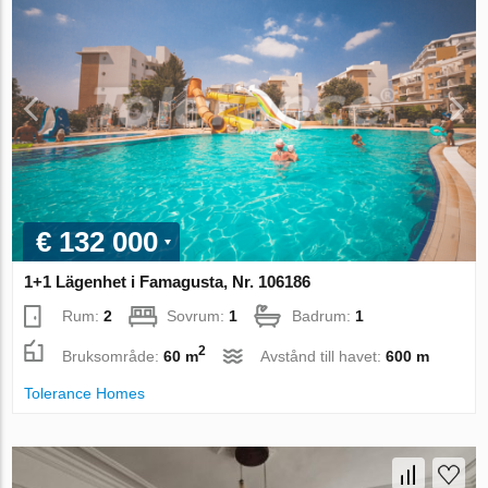
€ 132 000
1+1 Lägenhet i Famagusta, Nr. 106186
Rum:
2
Sovrum:
1
Badrum:
1
2
Bruksområde:
60 m
Avstånd till havet:
600 m
Tolerance Homes