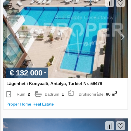
€ 132 000
Lägenhet i Konyaalti, Antalya, Turkiet Nr. 59478
2
Rum:
2
Badrum:
1
Bruksområde:
60 m
Proper Home Real Estate