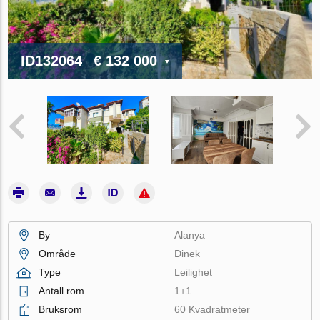
ID132064
€ 132 000
By
Alanya
Område
Dinek
Type
Leilighet
Antall rom
1+1
Bruksrom
60 Kvadratmeter