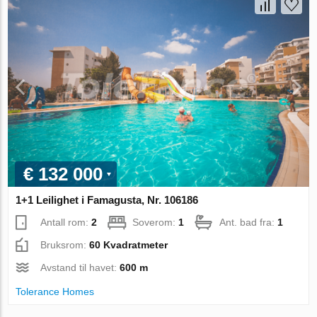
€ 132 000
1+1 Leilighet i Famagusta, Nr. 106186
Antall rom:
2
Soverom:
1
Ant. bad fra:
1
Bruksrom:
60 Kvadratmeter
Avstand til havet:
600 m
Tolerance Homes