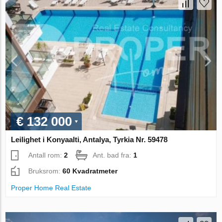
€ 132 000
Leilighet i Konyaalti, Antalya, Tyrkia Nr. 59478
Antall rom:
2
Ant. bad fra:
1
Bruksrom:
60 Kvadratmeter
Proper Home Real Estate