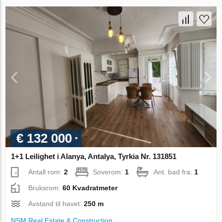
€ 132 000
1+1 Leilighet i Alanya, Antalya, Tyrkia Nr. 131851
Antall rom:
2
Soverom:
1
Ant. bad fra:
1
Bruksrom:
60 Kvadratmeter
Avstand til havet:
250 m
NSM Real Estate & Construction