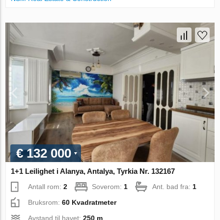
€ 132 000
1+1 Leilighet i Alanya, Antalya, Tyrkia Nr. 132167
Antall rom:
2
Soverom:
1
Ant. bad fra:
1
Bruksrom:
60 Kvadratmeter
Avstand til havet:
250 m