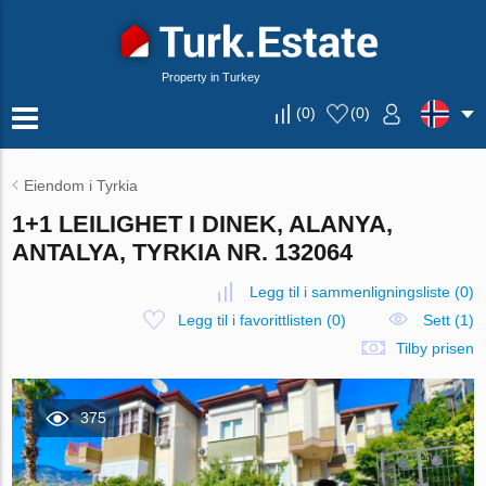
Property in Turkey
(
0
)
(
0
)
Eiendom i Tyrkia
1+1 LEILIGHET I DINEK, ALANYA,
ANTALYA, TYRKIA NR. 132064
Legg til i sammenligningsliste
(
0
)
Legg til i favorittlisten
(
0
)
Sett (1)
Tilby prisen
375