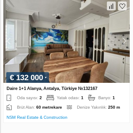
€ 132 000
Daire 1+1 Alanya, Antalya, Türkiye №132167
Oda sayısı:
2
Yatak odası:
1
Banyo:
1
Brüt Alan:
60 metrekare
Denize Yakınlık:
250 m
NSM Real Estate & Construction