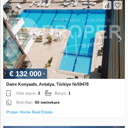
€ 132 000
Daire Konyaaltı, Antalya, Türkiye №59478
Oda sayısı:
2
Banyo:
1
Brüt Alan:
60 metrekare
Proper Home Real Estate