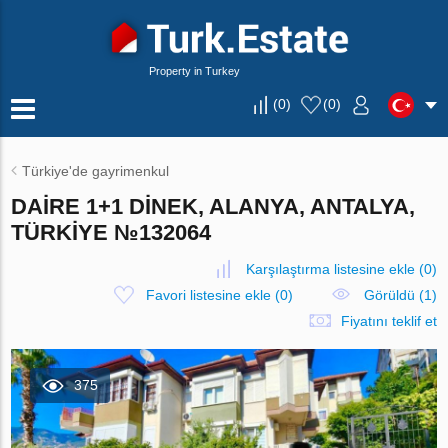
Property in Turkey
(
0
)
(
0
)
Türkiye'de gayrimenkul
DAIRE 1+1 DINEK, ALANYA, ANTALYA,
TÜRKIYE №132064
Karşılaştırma listesine ekle
(
0
)
Favori listesine ekle
(
0
)
Görüldü (1)
Fiyatını teklif et
375