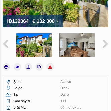
ID132064
€ 132 000
Şehir
Alanya
Bölge
Dinek
Tip
Daire
Oda sayısı
1+1
Brüt Alan
60 metrekare