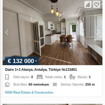
€ 132 000
Daire 1+1 Alanya, Antalya, Türkiye №131851
Oda sayısı:
2
Yatak odası:
1
Banyo:
1
Brüt Alan:
60 metrekare
Denize Yakınlık:
250 m
NSM Real Estate & Construction