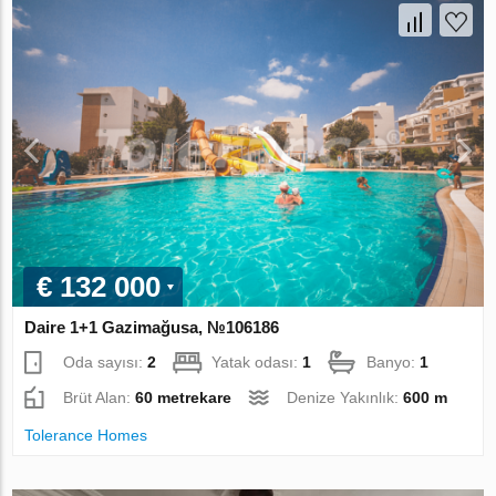
€ 132 000
Daire 1+1 Gazimağusa, №106186
Oda sayısı:
2
Yatak odası:
1
Banyo:
1
Brüt Alan:
60 metrekare
Denize Yakınlık:
600 m
Tolerance Homes