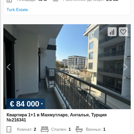
Turk.Estate
€ 84 000
Квартира 1+1 в Махмутларе, Анталья, Турция
№216341
Комнат:
2
Спален:
1
Ванных:
1