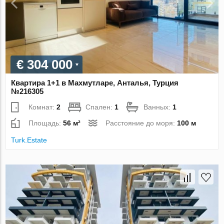
€ 304 000
Квартира 1+1 в Махмутларе, Анталья, Турция
№216305
Комнат:
2
Спален:
1
Ванных:
1
Площадь:
56 м²
Расстояние до моря:
100 м
Turk.Estate