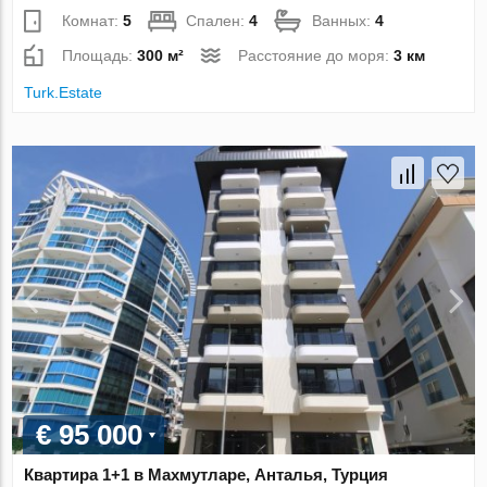
Комнат:
5
Спален:
4
Ванных:
4
Площадь:
300 м²
Расстояние до моря:
3 км
Turk.Estate
€ 95 000
Квартира 1+1 в Махмутларе, Анталья, Турция