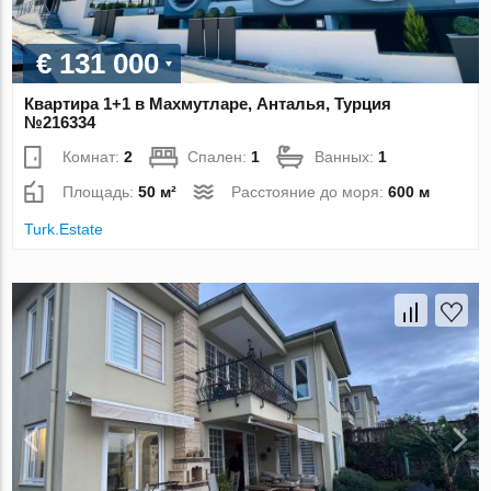
€ 131 000
Квартира 1+1 в Махмутларе, Анталья, Турция
№216334
Комнат:
2
Спален:
1
Ванных:
1
Площадь:
50 м²
Расстояние до моря:
600 м
Turk.Estate