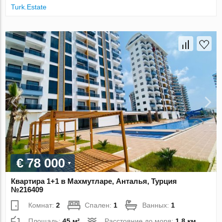
Turk.Estate
€ 78 000
Квартира 1+1 в Махмутларе, Анталья, Турция
№216409
Комнат:
2
Спален:
1
Ванных:
1
Площадь:
45 м²
Расстояние до моря:
1.8 км