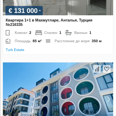
€ 131 000
Квартира 1+1 в Махмутларе, Анталья, Турция
№216335
Комнат:
2
Спален:
1
Ванных:
1
Площадь:
85 м²
Расстояние до моря:
350 м
Turk.Estate