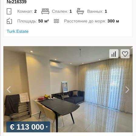
№216339
Комнат:
2
Спален:
1
Ванных:
1
Площадь:
50 м²
Расстояние до моря:
300 м
Turk.Estate
€ 113 000