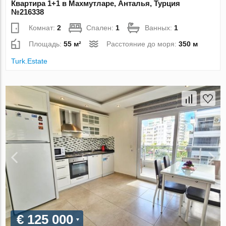
Квартира 1+1 в Махмутларе, Анталья, Турция
№216338
Комнат:
2
Спален:
1
Ванных:
1
Площадь:
55 м²
Расстояние до моря:
350 м
Turk.Estate
€ 125 000