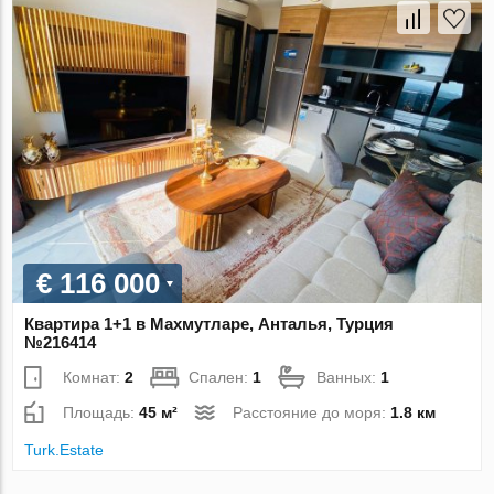
€ 116 000
Квартира 1+1 в Махмутларе, Анталья, Турция
№216414
Комнат:
2
Спален:
1
Ванных:
1
Площадь:
45 м²
Расстояние до моря:
1.8 км
Turk.Estate