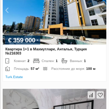
€ 359 000
Квартира 1+1 в Махмутларе, Анталья, Турция
№216303
Комнат:
2
Спален:
1
Ванных:
1
Площадь:
57 м²
Расстояние до моря:
100 м
Turk.Estate