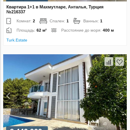
Квартира 1+1 в Махмутларе, Анталья, Турция
№216337
Комнат:
2
Спален:
1
Ванных:
1
Площадь:
62 м²
Расстояние до моря:
400 м
Turk.Estate