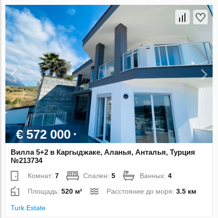
€ 572 000
Вилла 5+2 в Каргыджаке, Аланья, Анталья, Турция
№213734
Комнат:
7
Спален:
5
Ванных:
4
Площадь:
520 м²
Расстояние до моря:
3.5 км
Turk.Estate