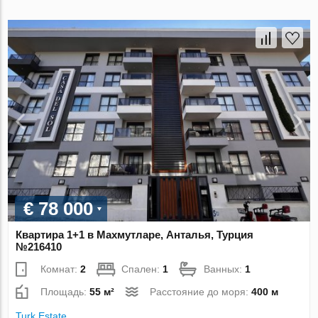
€ 78 000
Квартира 1+1 в Махмутларе, Анталья, Турция
№216410
Комнат:
2
Спален:
1
Ванных:
1
Площадь:
55 м²
Расстояние до моря:
400 м
Turk.Estate