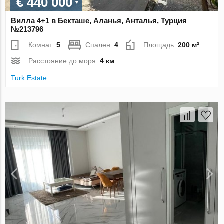
€ 440 000
Вилла 4+1 в Бекташе, Аланья, Анталья, Турция
№213796
Комнат:
5
Спален:
4
Площадь:
200 м²
Расстояние до моря:
4 км
Turk.Estate