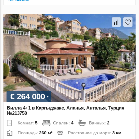
€ 264 000
Вилла 4+1 в Каргыджаке, Аланья, Анталья, Турция
№213750
Комнат:
5
Спален:
4
Ванных:
2
Площадь:
260 м²
Расстояние до моря:
3 км