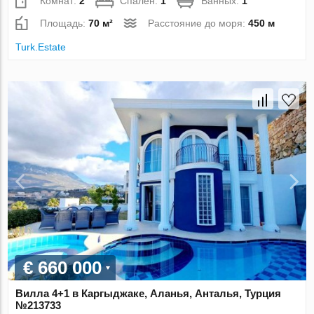
Комнат:
2
Спален:
1
Ванных:
1
Площадь:
70 м²
Расстояние до моря:
450 м
Turk.Estate
€ 660 000
Вилла 4+1 в Каргыджаке, Аланья, Анталья, Турция
№213733