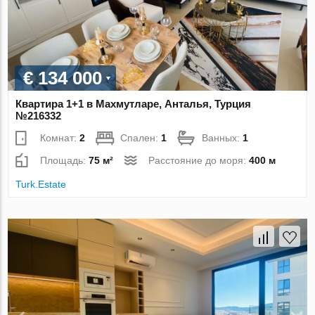
€ 134 000
Квартира 1+1 в Махмутларе, Анталья, Турция
№216332
Комнат:
2
Спален:
1
Ванных:
1
Площадь:
75 м²
Расстояние до моря:
400 м
Turk.Estate