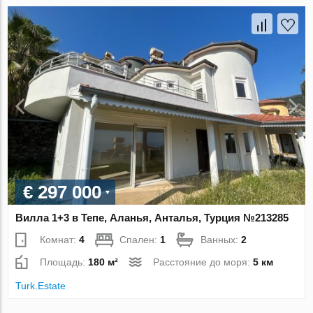
€ 297 000
Вилла 1+3 в Тепе, Аланья, Анталья, Турция №213285
Комнат:
4
Спален:
1
Ванных:
2
Площадь:
180 м²
Расстояние до моря:
5 км
Turk.Estate