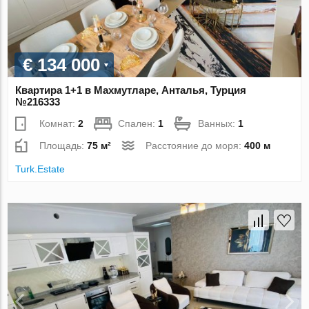
€ 134 000
Квартира 1+1 в Махмутларе, Анталья, Турция
№216333
Комнат:
2
Спален:
1
Ванных:
1
Площадь:
75 м²
Расстояние до моря:
400 м
Turk.Estate