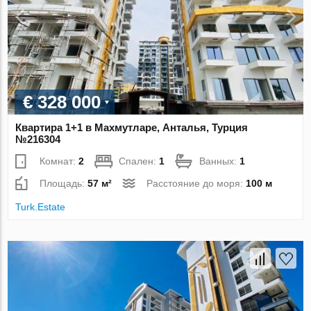
€ 328 000
Квартира 1+1 в Махмутларе, Анталья, Турция
№216304
Комнат:
2
Спален:
1
Ванных:
1
Площадь:
57 м²
Расстояние до моря:
100 м
Turk.Estate