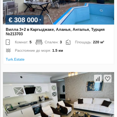
€ 308 000
Вилла 3+2 в Каргыджаке, Аланья, Анталья, Турция
№213703
Комнат:
5
Спален:
3
Площадь:
220 м²
Расстояние до моря:
1.5 км
Turk.Estate