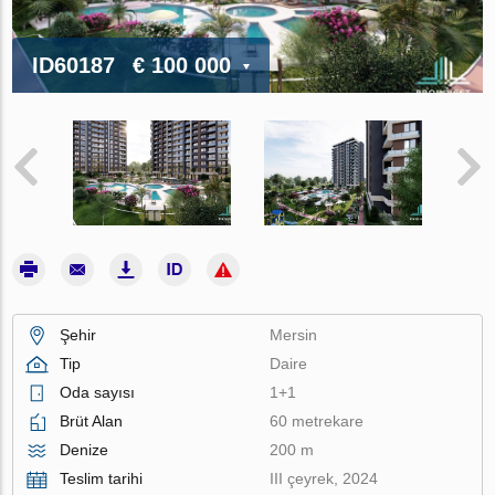
ID60187
€ 100 000
Şehir
Mersin
Tip
Daire
Oda sayısı
1+1
Brüt Alan
60 metrekare
Denize
200 m
Teslim tarihi
III çeyrek, 2024