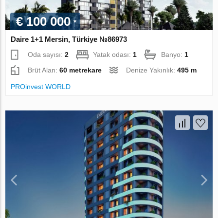
€ 100 000
Daire 1+1 Mersin, Türkiye №86973
Oda sayısı:
2
Yatak odası:
1
Banyo:
1
Brüt Alan:
60 metrekare
Denize Yakınlık:
495 m
PROinvest WORLD