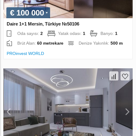
€ 100 000
Daire 1+1 Mersin, Türkiye №50106
Oda sayısı:
2
Yatak odası:
1
Banyo:
1
Brüt Alan:
60 metrekare
Denize Yakınlık:
500 m
PROinvest WORLD