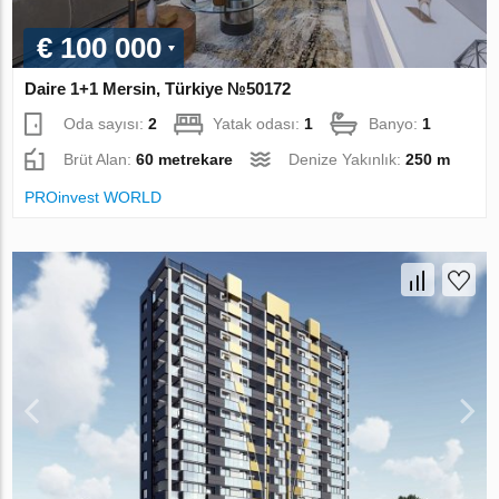
€ 100 000
Daire 1+1 Mersin, Türkiye №50172
Oda sayısı:
2
Yatak odası:
1
Banyo:
1
Brüt Alan:
60 metrekare
Denize Yakınlık:
250 m
PROinvest WORLD