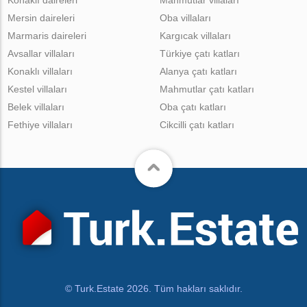
Mersin daireleri
Oba villaları
Marmaris daireleri
Kargıcak villaları
Avsallar villaları
Türkiye çatı katları
Konaklı villaları
Alanya çatı katları
Kestel villaları
Mahmutlar çatı katları
Belek villaları
Oba çatı katları
Fethiye villaları
Cikcilli çatı katları
© Turk.Estate 2026. Tüm hakları saklıdır.