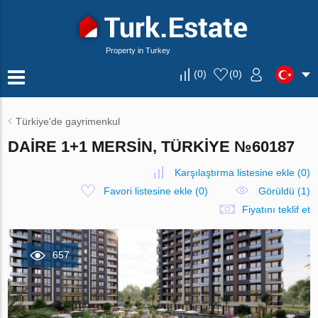
Property in Turkey
(
0
)
(
0
)
Türkiye'de gayrimenkul
DAIRE 1+1 MERSIN, TÜRKIYE №60187
Karşılaştırma listesine ekle
(
0
)
Favori listesine ekle
(
0
)
Görüldü (1)
Fiyatını teklif et
657