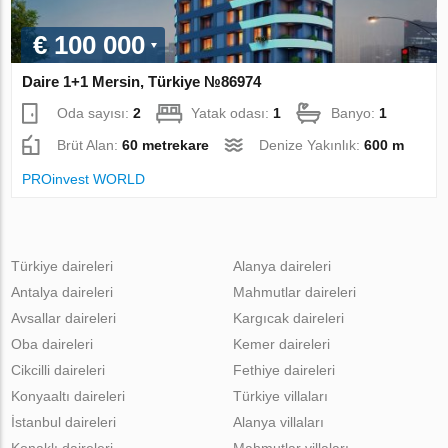
€ 100 000
Daire 1+1 Mersin, Türkiye №86974
Oda sayısı:
2
Yatak odası:
1
Banyo:
1
Brüt Alan:
60 metrekare
Denize Yakınlık:
600 m
PROinvest WORLD
Türkiye daireleri
Alanya daireleri
Antalya daireleri
Mahmutlar daireleri
Avsallar daireleri
Kargıcak daireleri
Oba daireleri
Kemer daireleri
Cikcilli daireleri
Fethiye daireleri
Konyaaltı daireleri
Türkiye villaları
İstanbul daireleri
Alanya villaları
Konaklı daireleri
Mahmutlar villaları