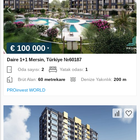
€ 100 000
Daire 1+1 Mersin, Türkiye №60187
Oda sayısı:
2
Yatak odası:
1
Brüt Alan:
60 metrekare
Denize Yakınlık:
200 m
PROinvest WORLD