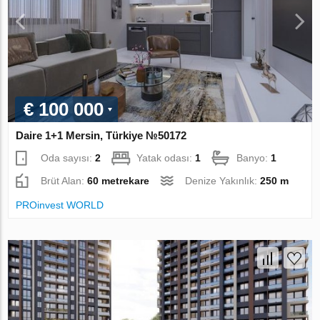
€ 100 000
Daire 1+1 Mersin, Türkiye №50172
Oda sayısı:
2
Yatak odası:
1
Banyo:
1
Brüt Alan:
60 metrekare
Denize Yakınlık:
250 m
PROinvest WORLD