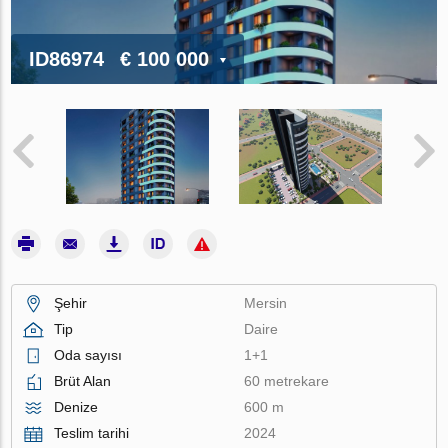
ID86974
€ 100 000
Şehir
Mersin
Tip
Daire
Oda sayısı
1+1
Brüt Alan
60 metrekare
Denize
600 m
Teslim tarihi
2024