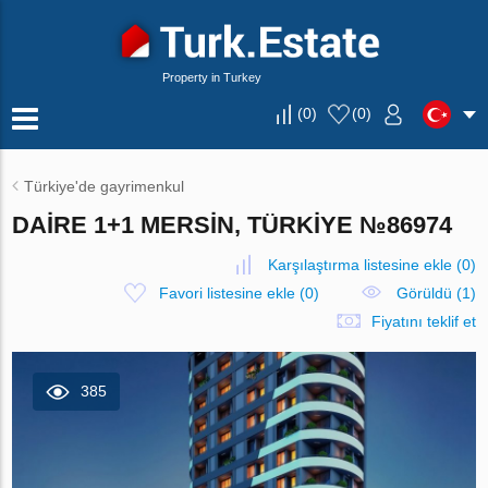
Property in Turkey
(
0
)
(
0
)
Türkiye'de gayrimenkul
DAIRE 1+1 MERSIN, TÜRKIYE №86974
Karşılaştırma listesine ekle
(
0
)
Favori listesine ekle
(
0
)
Görüldü (1)
Fiyatını teklif et
385