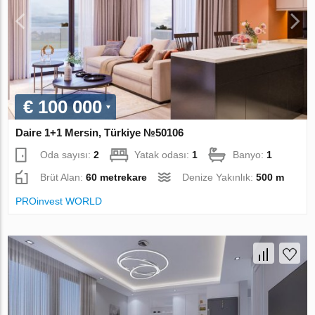
€ 100 000
Daire 1+1 Mersin, Türkiye №50106
Oda sayısı:
2
Yatak odası:
1
Banyo:
1
Brüt Alan:
60 metrekare
Denize Yakınlık:
500 m
PROinvest WORLD