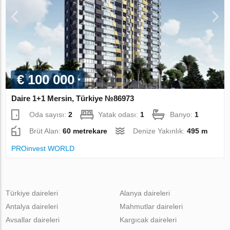
€ 100 000
Daire 1+1 Mersin, Türkiye №86973
Oda sayısı:
2
Yatak odası:
1
Banyo:
1
Brüt Alan:
60 metrekare
Denize Yakınlık:
495 m
PROinvest WORLD
Türkiye daireleri
Alanya daireleri
Antalya daireleri
Mahmutlar daireleri
Avsallar daireleri
Kargıcak daireleri