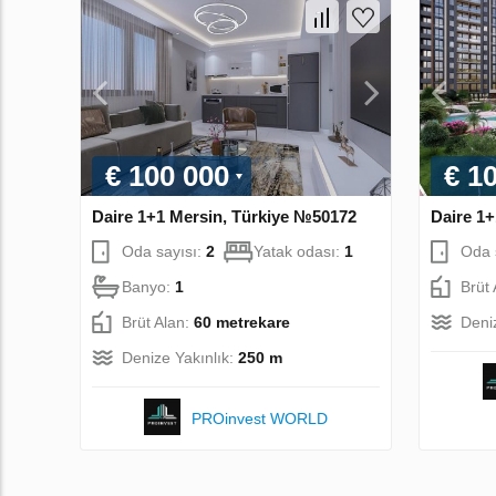
€ 100 000
€ 1
Daire 1+1 Mersin, Türkiye №50172
Daire 1
Oda sayısı:
2
Yatak odası:
1
Oda 
Banyo:
1
Brüt
Brüt Alan:
60 metrekare
Deni
Denize Yakınlık:
250 m
PROinvest WORLD