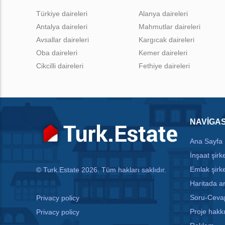
Türkiye daireleri
Alanya daireleri
Antalya daireleri
Mahmutlar daireleri
Avsallar daireleri
Kargıcak daireleri
Oba daireleri
Kemer daireleri
Cikcilli daireleri
Fethiye daireleri
NAVIGA
Ana Sayfa
İnşaat şirke
Emlak şirke
© Turk.Estate 2026. Tüm hakları saklıdır.
Haritada 
Soru-Ceva
Privacy policy
Proje hakk
Privacy policy