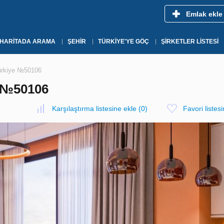
Emlak ekle
HARITADA ARAMA
ŞEHIR
TÜRKIYE'YE GÖÇ
ŞIRKETLER LISTESI
Türkiye №50106
 №50106
Karşılaştırma listesine ekle
(
0
)
Favori listes