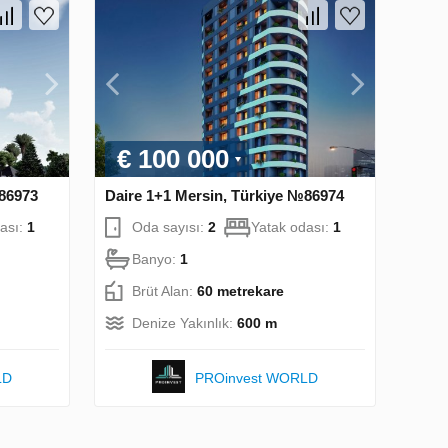
€ 100 000
№86973
Daire 1+1 Mersin, Türkiye №86974
ası:
1
Oda sayısı:
2
Yatak odası:
1
Banyo:
1
Brüt Alan:
60 metrekare
Denize Yakınlık:
600 m
LD
PROinvest WORLD