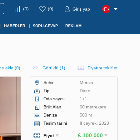
(
0
)
(
0
)
Giriş yap
HABERLER
SORU-CEVAP
REKLAM
ine ekle
(
0
)
Görüldü (1)
Fiyatını teklif et
Şehir
Mersin
Tip
Daire
Oda sayısı
1+1
Brüt Alan
60 metrekare
Denize
500 m
Teslim tarihi
II çeyrek, 2023
€ 100 000
Fiyat