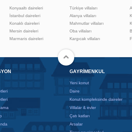
Konyaaltı daireleri
Türkiye villaları
A
İstanbul daireleri
Alanya villaları
K
Konaklı daireleri
Mahmutlar villaları
K
Mersin daireleri
Oba villaları
B
Marmaris daireleri
Kargıcak villaları
F
SYON
GAYRIMENKUL
Yeni konut
tleri
Daire
tleri
Konut kompleksinde daireler
arama
Villalar & evler
p
Çatı katları
ında
Arsalar