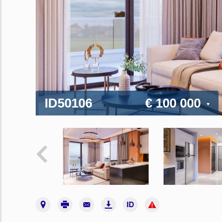
ID50106
€ 100 000