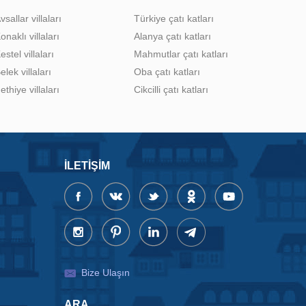
vsallar villaları
Türkiye çatı katları
onaklı villaları
Alanya çatı katları
estel villaları
Mahmutlar çatı katları
elek villaları
Oba çatı katları
ethiye villaları
Cikcilli çatı katları
İLETIŞIM
Bize Ulaşın
ARA