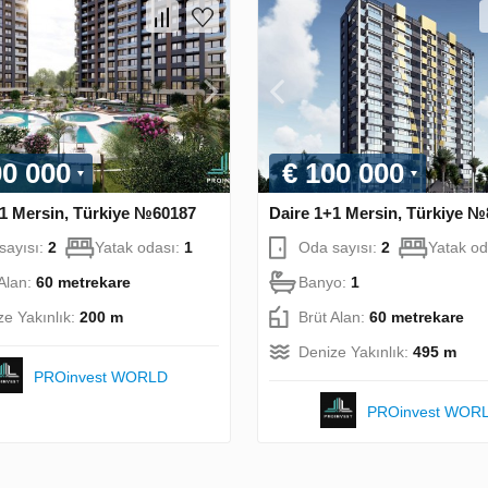
00 000
€ 100 000
+1 Mersin, Türkiye №60187
Daire 1+1 Mersin, Türkiye 
sayısı:
2
Yatak odası:
1
Oda sayısı:
2
Yatak od
 Alan:
60 metrekare
Banyo:
1
ze Yakınlık:
200 m
Brüt Alan:
60 metrekare
Denize Yakınlık:
495 m
PROinvest WORLD
PROinvest WOR