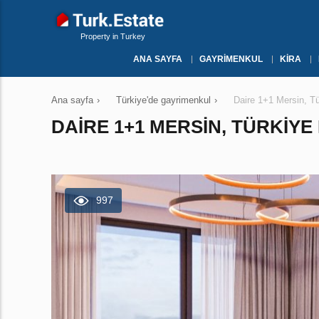
Property in Turkey
ANA SAYFA
GAYRIMENKUL
KIRA
Ana sayfa
›
Türkiye'de gayrimenkul
›
Daire 1+1 Mersin, 
DAIRE 1+1 MERSIN, TÜRKIYE
997