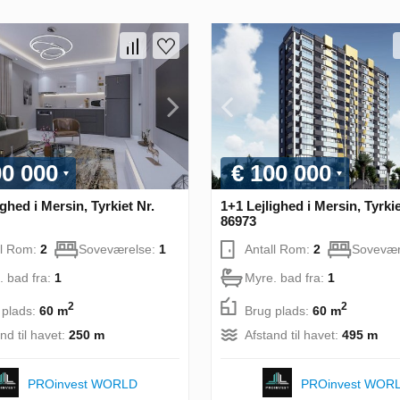
00 000
€ 100 000
ighed i Mersin, Tyrkiet Nr.
1+1 Lejlighed i Mersin, Tyrkie
86973
ll Rom:
2
Soveværelse:
1
Antall Rom:
2
Sovevær
. bad fra:
1
Myre. bad fra:
1
2
2
 plads:
60 m
Brug plads:
60 m
nd til havet:
250 m
Afstand til havet:
495 m
PROinvest WORLD
PROinvest WOR