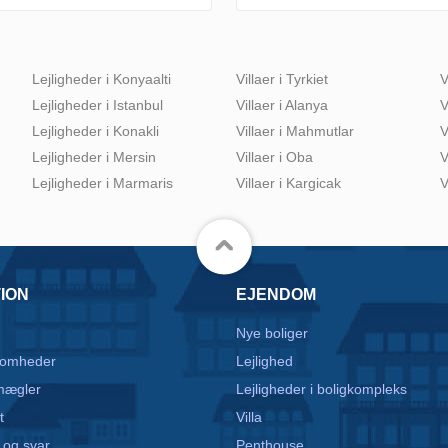
Lejligheder i Konyaalti
Villaer i Tyrkiet
V
Lejligheder i Istanbul
Villaer i Alanya
V
Lejligheder i Konakli
Villaer i Mahmutlar
V
Lejligheder i Mersin
Villaer i Oba
V
Lejligheder i Marmaris
Villaer i Kargicak
V
ION
EJENDOM
Nye boliger
somheder
Lejlighed
mægler
Lejligheder i boligkompleks
t
Villa
 og svar
Penthouse