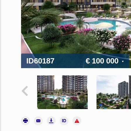
ID60187
€ 100 000