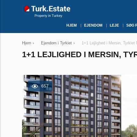
Property in Turkey
HJEM
EJENDOM
LEJE
SØG 
Hjem
›
Ejendom i Tyrkiet
›
1+1 Lejlighed i Mersin, Tyrkiet
1+1 LEJLIGHED I MERSIN, TY
657