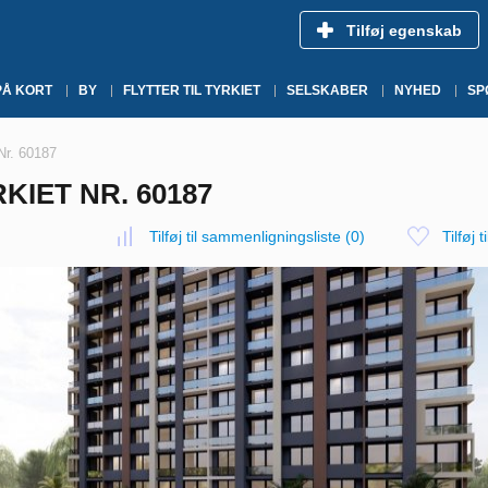
Tilføj egenskab
PÅ KORT
BY
FLYTTER TIL TYRKIET
SELSKABER
NYHED
SP
 Nr. 60187
RKIET NR. 60187
Tilføj til sammenligningsliste
(
0
)
Tilføj t