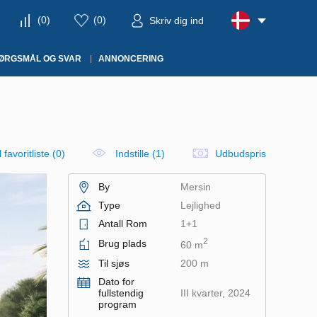
(
0
)
(
0
)
Skriv dig ind
ØRGSMÅL OG SVAR
ANNONCERING
il favoritliste
(
0
)
Indstille (1)
Udbudspris
By
Mersin
Type
Lejlighed
Antall Rom
1+1
2
Brug plads
60 m
Til sjøs
200 m
Dato for
fullstendig
III kvarter, 2024
program