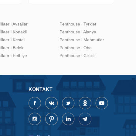
illaer i Avsallar
Penthouse i Tyrkiet
illaer i Konakli
Penthouse i Alanya
illaer i Kestel
Penthouse i Mahmutlar
illaer i Belek
Penthouse i Oba
illaer i Fethiye
Penthouse i Cikcilli
KONTAKT