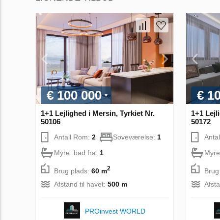
€ 100 000
€ 1
1+1 Lejlighed i Mersin, Tyrkiet Nr.
1+1 Lejl
50106
50172
Antall Rom:
2
Soveværelse:
1
Anta
Myre. bad fra:
1
Myre
2
Brug plads:
60 m
Brug
Afstand til havet:
500 m
Afsta
PROinvest WORLD