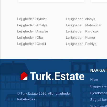
Lejligheder i Tyrkiet
Lejligheder i Alanya
Lejligheder i Antalya
Lejligheder i Mahmutlar
Lejligheder i Avsallar
Lejligheder i Kargicak
Lejligheder i Oba
Lejligheder i Kemer
Lejligheder i Cikcilli
Lejligheder i Fethiye
NAVIGAT
Hjem
Byggevirk
Ejendoms
© Turk.Estate 2026. Alle rettigheder
forbeholdes.
Søg på kor
Spørgsmål