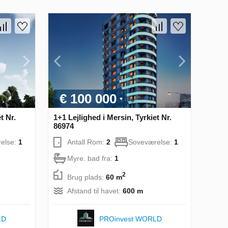
€ 100 000
t Nr.
1+1 Lejlighed i Mersin, Tyrkiet Nr.
86974
else:
1
Antall Rom:
2
Soveværelse:
1
Myre. bad fra:
1
2
Brug plads:
60 m
Afstand til havet:
600 m
LD
PROinvest WORLD