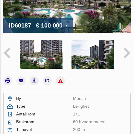
ID60187
€ 100 000
By
Mersin
Type
Leilighet
Antall rom
1+1
Bruksrom
60 Kvadratmeter
Til havet
200 m