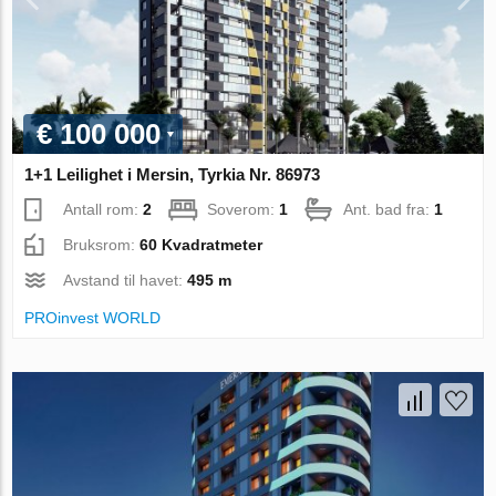
€ 100 000
1+1 Leilighet i Mersin, Tyrkia Nr. 86973
Antall rom:
2
Soverom:
1
Ant. bad fra:
1
Bruksrom:
60 Kvadratmeter
Avstand til havet:
495 m
PROinvest WORLD