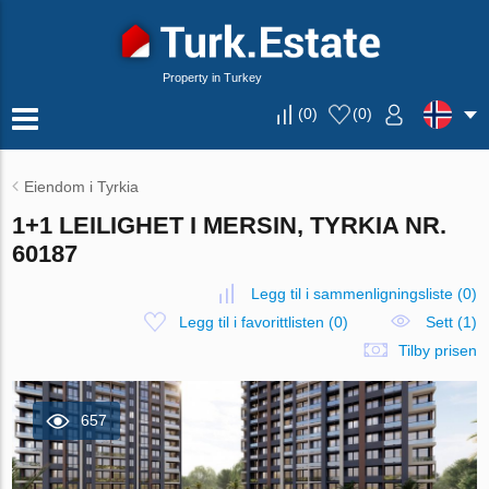
Property in Turkey
(
0
)
(
0
)
Eiendom i Tyrkia
1+1 LEILIGHET I MERSIN, TYRKIA NR.
60187
Legg til i sammenligningsliste
(
0
)
Legg til i favorittlisten
(
0
)
Sett (1)
Tilby prisen
657