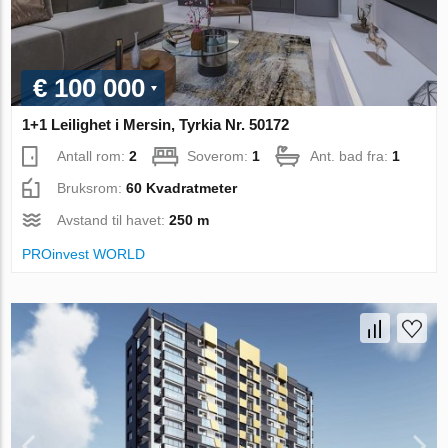
€ 100 000
1+1 Leilighet i Mersin, Tyrkia Nr. 50172
Antall rom:
2
Soverom:
1
Ant. bad fra:
1
Bruksrom:
60 Kvadratmeter
Avstand til havet:
250 m
PROinvest WORLD