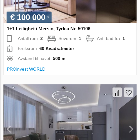
€ 100 000
1+1 Leilighet i Mersin, Tyrkia Nr. 50106
Antall rom:
2
Soverom:
1
Ant. bad fra:
1
Bruksrom:
60 Kvadratmeter
Avstand til havet:
500 m
PROinvest WORLD