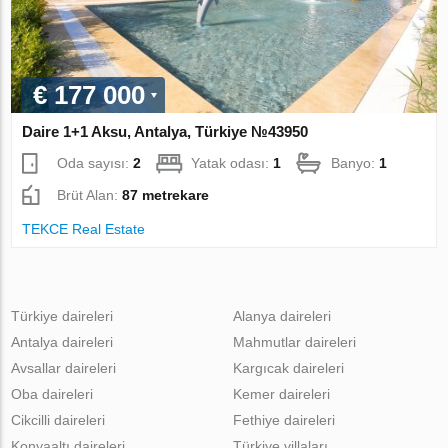
€ 177 000
Daire 1+1 Aksu, Antalya, Türkiye №43950
Oda sayısı:
2
Yatak odası:
1
Banyo:
1
Brüt Alan:
87 metrekare
TEKCE Real Estate
Türkiye daireleri
Alanya daireleri
Antalya daireleri
Mahmutlar daireleri
Avsallar daireleri
Kargıcak daireleri
Oba daireleri
Kemer daireleri
Cikcilli daireleri
Fethiye daireleri
Konyaaltı daireleri
Türkiye villaları