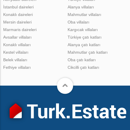
İstanbul daireleri
Alanya villaları
Konaklı daireleri
Mahmutlar villaları
Mersin daireleri
Oba villaları
Marmaris daireleri
Kargıcak villaları
Avsallar villaları
Türkiye çatı katları
Konaklı villaları
Alanya çatı katları
Kestel villaları
Mahmutlar çatı katları
Belek villaları
Oba çatı katları
Fethiye villaları
Cikcilli çatı katları