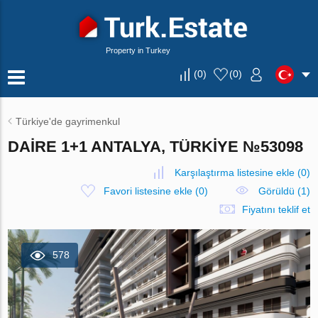
Property in Turkey
(
0
)
(
0
)
Türkiye'de gayrimenkul
DAIRE 1+1 ANTALYA, TÜRKIYE №53098
Karşılaştırma listesine ekle
(
0
)
Favori listesine ekle
(
0
)
Görüldü (1)
Fiyatını teklif et
578