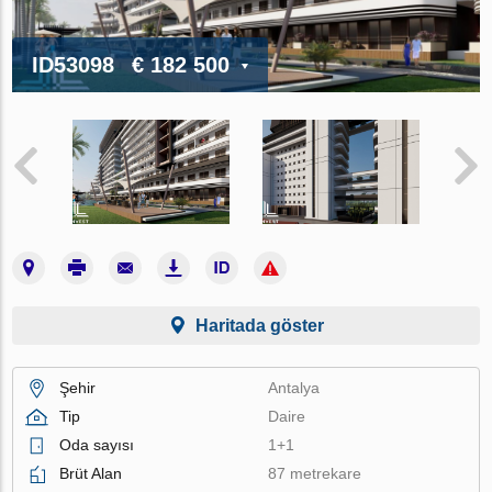
ID53098
€ 182 500
Haritada göster
Şehir
Antalya
Tip
Daire
Oda sayısı
1+1
Brüt Alan
87 metrekare