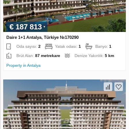
€ 187 813
Daire 1+1 Antalya, Türkiye №170290
Oda sayısı:
2
Yatak odası:
1
Banyo:
1
Brüt Alan:
87 metrekare
Denize Yakınlık:
5 km
Property in Antalya