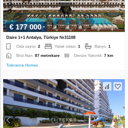
€ 177 000
Daire 1+1 Antalya, Türkiye №31108
Oda sayısı:
2
Yatak odası:
1
Banyo:
1
Brüt Alan:
87 metrekare
Denize Yakınlık:
7 km
Tolerance Homes