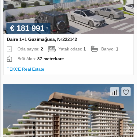
€ 181 991
Daire 1+1 Gazimağusa, №222142
Oda sayısı:
2
Yatak odası:
1
Banyo:
1
Brüt Alan:
87 metrekare
TEKCE Real Estate