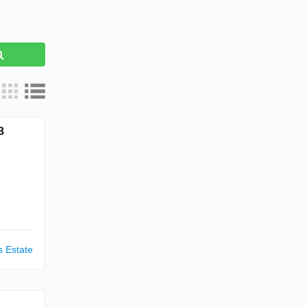
8
s Estate