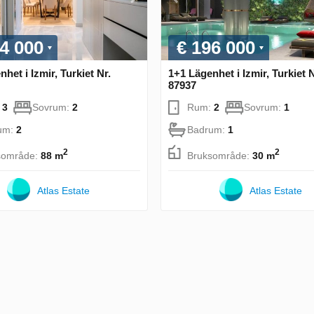
4 000
€ 196 000
het i Izmir, Turkiet Nr.
1+1 Lägenhet i Izmir, Turkiet N
87937
:
3
Sovrum:
2
Rum:
2
Sovrum:
1
um:
2
Badrum:
1
2
2
sområde:
88 m
Bruksområde:
30 m
Atlas Estate
Atlas Estate