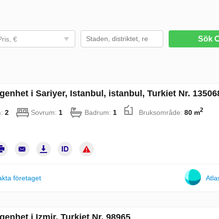
Sök
Pris, €
enhet i Sariyer, Istanbul, istanbul, Turkiet Nr. 13506
2
m:
2
Sovrum:
1
Badrum:
1
Bruksområde:
80 m
kta företaget
Atla
genhet i Izmir, Turkiet Nr. 98965