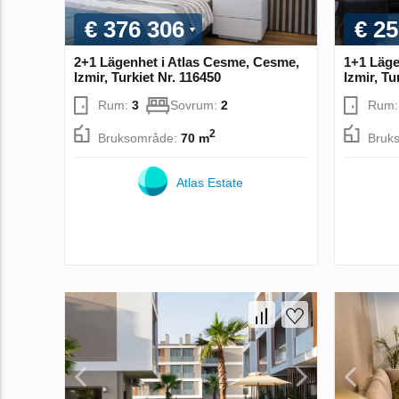
€ 376 306
€ 25
2+1 Lägenhet i Atlas Cesme, Cesme,
1+1 Läge
Izmir, Turkiet Nr. 116450
Izmir, Tu
Rum:
3
Sovrum:
2
Rum
2
Bruksområde:
70 m
Bruk
Atlas Estate