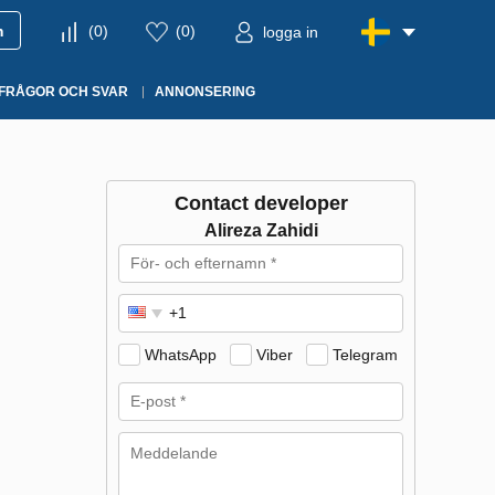
m
(
0
)
(
0
)
logga in
FRÅGOR OCH SVAR
ANNONSERING
Contact developer
Alireza Zahidi
WhatsApp
Viber
Telegram