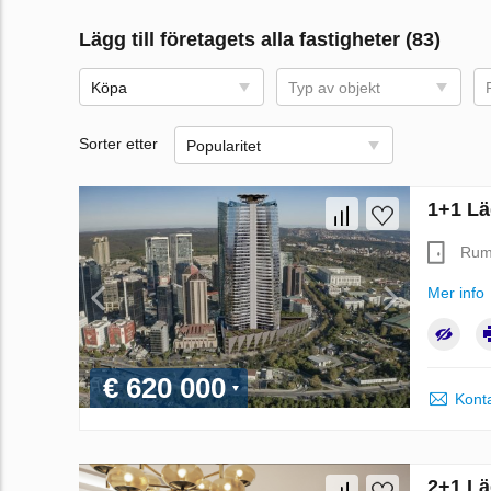
Lägg till företagets alla fastigheter (83)
Köpa
Typ av objekt
Sorter etter
Popularitet
1+1 Läg
Ru
Mer info
€ 620 000
Konta
2+1 Lä