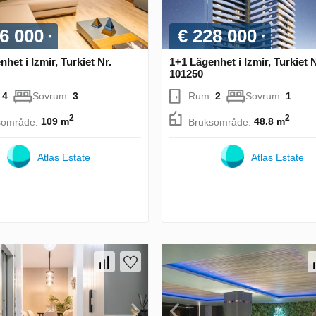
6 000
€ 228 000
het i Izmir, Turkiet Nr.
1+1 Lägenhet i Izmir, Turkiet N
101250
:
4
Sovrum:
3
Rum:
2
Sovrum:
1
2
2
sområde:
109 m
Bruksområde:
48.8 m
Atlas Estate
Atlas Estate