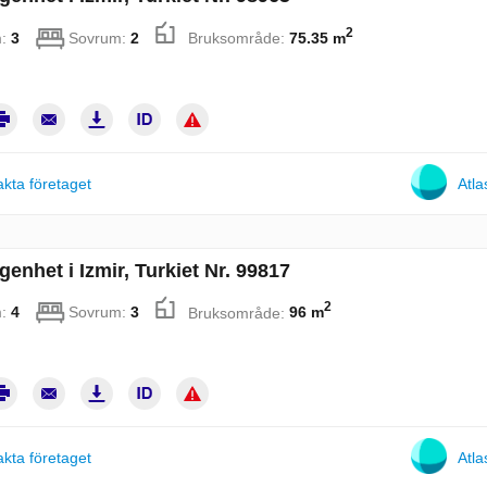
2
m:
3
Sovrum:
2
Bruksområde:
75.35 m
kta företaget
Atla
genhet i Izmir, Turkiet Nr. 99817
2
m:
4
Sovrum:
3
Bruksområde:
96 m
kta företaget
Atla