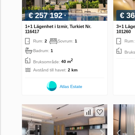
€ 257 192
€ 36
1+1 Lägenhet i Izmir, Turkiet Nr.
3+1 Lägen
116417
101260
Rum:
2
Sovrum:
1
Rum
Badrum:
1
Bruk
2
Bruksområde:
40 m
Avstånd till havet:
2 km
Atlas Estate