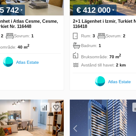
5 742
€ 412 000
nhet i Atlas Cesme, Cesme,
2+1 Lägenhet i Izmir, Turkiet N
rkiet Nr. 116448
116418
:
2
Sovrum:
1
Rum:
3
Sovrum:
2
Badrum:
1
2
sområde:
40 m
2
Bruksområde:
70 m
Atlas Estate
Avstånd till havet:
2 km
Atlas Estate