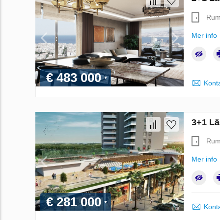
Ru
Mer info
€ 483 000
Konta
3+1 Lä
Ru
Mer info
€ 281 000
Konta