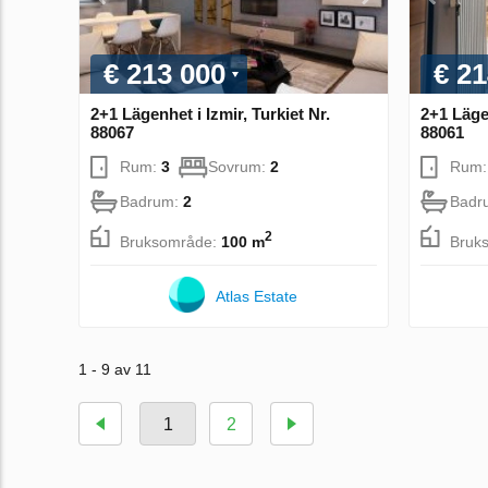
€ 213 000
€ 21
2+1 Lägenhet i Izmir, Turkiet Nr.
2+1 Lägen
88067
88061
Rum:
3
Sovrum:
2
Rum
Badrum:
2
Badr
2
Bruksområde:
100 m
Bruk
Atlas Estate
1 - 9 av 11
1
2