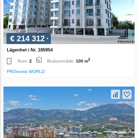
€ 214 312
Lägenhet i Nr. 185954
2
Rum:
2
Bruksområde:
100 m
PROinvest WORLD