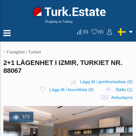
Property in Turkey
(
0
)
(
0
)
Fastighet i Turkiet
2+1 LÄGENHET I IZMIR, TURKIET NR.
88067
Lägg till i jämförelselista
(
0
)
Lägg till i favoritlista
(
0
)
Ställa (1)
Anbudspris
572