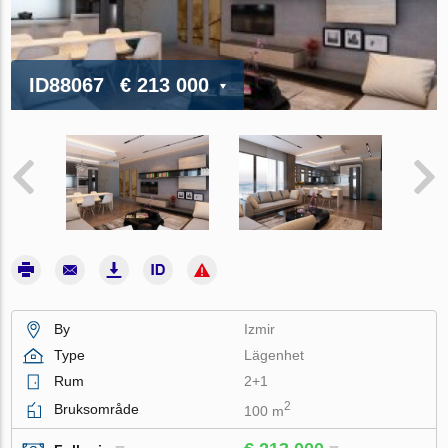
ID88067
€ 213 000
By
Izmir
Type
Lägenhet
Rum
2+1
2
Bruksområde
100 m