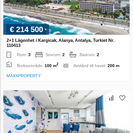
€ 214 500
2+1 Lägenhet i Kargicak, Alanya, Antalya, Turkiet Nr.
110413
Rum:
3
Sovrum:
2
Badrum:
2
2
Bruksområde:
100 m
Avstånd till havet:
200 m
MAXXPROPERTY