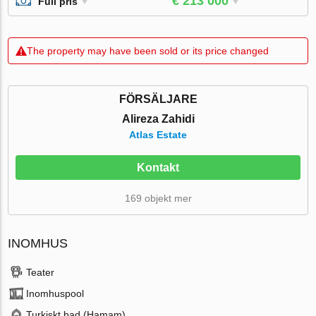
€ 213 000
Full pris
The property may have been sold or its price changed
FÖRSÄLJARE
Alireza Zahidi
Atlas Estate
Kontakt
169 objekt mer
INOMHUS
Teater
Inomhuspool
Turkiskt bad (Hamam)