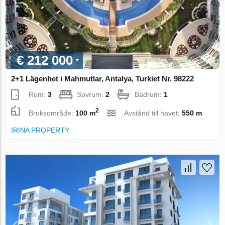
€ 212 000
2+1 Lägenhet i Mahmutlar, Antalya, Turkiet Nr. 98222
Rum:
3
Sovrum:
2
Badrum:
1
2
Bruksområde:
100 m
Avstånd till havet:
550 m
IRINA PROPERTY