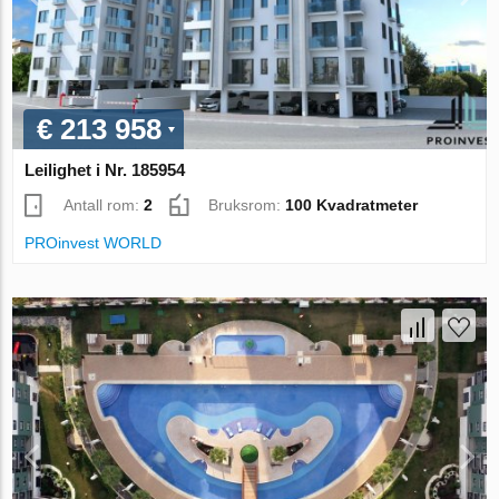
€ 213 958
Leilighet i Nr. 185954
Antall rom:
2
Bruksrom:
100 Kvadratmeter
PROinvest WORLD