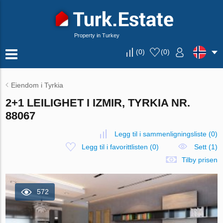
Property in Turkey
(
0
)
(
0
)
Eiendom i Tyrkia
2+1 LEILIGHET I IZMIR, TYRKIA NR.
88067
Legg til i sammenligningsliste
(
0
)
Legg til i favorittlisten
(
0
)
Sett (1)
Tilby prisen
572