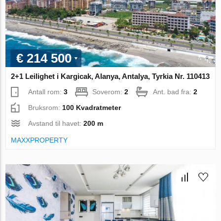
€ 214 500
2+1 Leilighet i Kargicak, Alanya, Antalya, Tyrkia Nr. 110413
Antall rom:
3
Soverom:
2
Ant. bad fra:
2
Bruksrom:
100 Kvadratmeter
Avstand til havet:
200 m
MAXXPROPERTY