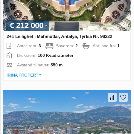
€ 212 000
2+1 Leilighet i Mahmutlar, Antalya, Tyrkia Nr. 98222
Antall rom:
3
Soverom:
2
Ant. bad fra:
1
Bruksrom:
100 Kvadratmeter
Avstand til havet:
550 m
IRINA PROPERTY