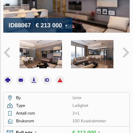
ID88067
€ 213 000
By
Izmir
Type
Leilighet
Antall rom
2+1
Bruksrom
100 Kvadratmeter
€ 213 000
Full pris