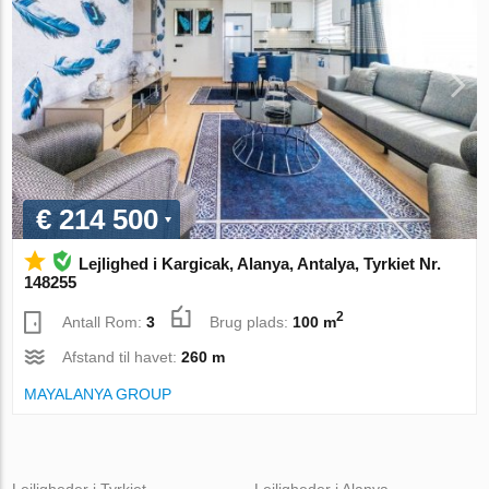
€ 214 500
Lejlighed i Kargicak, Alanya, Antalya, Tyrkiet Nr.
148255
2
Antall Rom:
3
Brug plads:
100 m
Afstand til havet:
260 m
MAYALANYA GROUP
Lejligheder i Tyrkiet
Lejligheder i Alanya