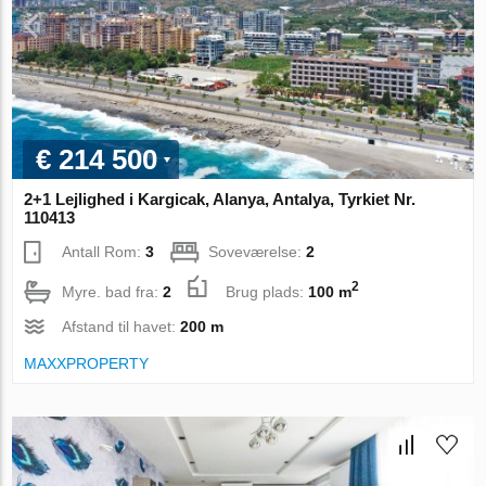
€ 214 500
2+1 Lejlighed i Kargicak, Alanya, Antalya, Tyrkiet Nr.
110413
Antall Rom:
3
Soveværelse:
2
2
Myre. bad fra:
2
Brug plads:
100 m
Afstand til havet:
200 m
MAXXPROPERTY