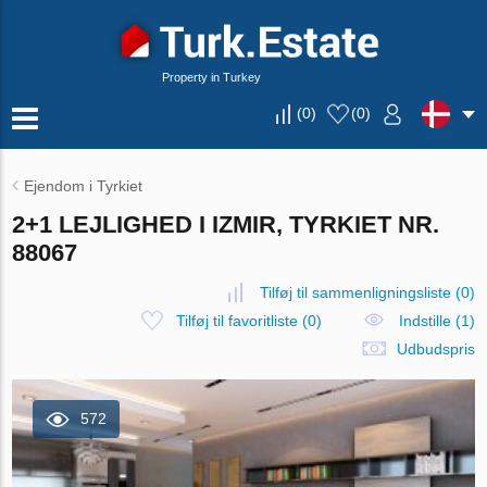
Property in Turkey
(
0
)
(
0
)
Ejendom i Tyrkiet
2+1 LEJLIGHED I IZMIR, TYRKIET NR.
88067
Tilføj til sammenligningsliste
(
0
)
Tilføj til favoritliste
(
0
)
Indstille (1)
Udbudspris
572