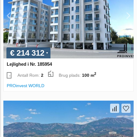
€ 214 312
Lejlighed i Nr. 185954
2
Antall Rom:
2
Brug plads:
100 m
PROinvest WORLD