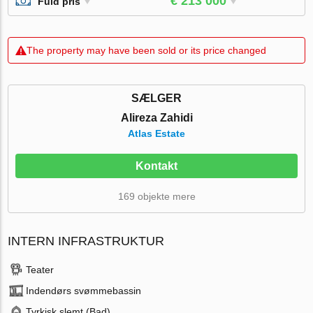
€ 213 000
Fuld pris
The property may have been sold or its price changed
SÆLGER
Alireza Zahidi
Atlas Estate
Kontakt
169 objekte mere
INTERN INFRASTRUKTUR
Teater
Indendørs svømmebassin
Tyrkisk slemt (Bad)