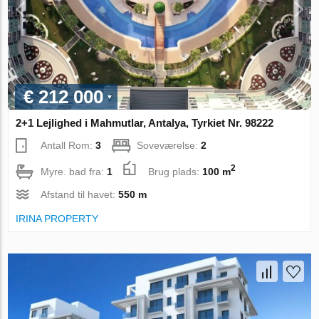
€ 212 000
2+1 Lejlighed i Mahmutlar, Antalya, Tyrkiet Nr. 98222
Antall Rom:
3
Soveværelse:
2
2
Myre. bad fra:
1
Brug plads:
100 m
Afstand til havet:
550 m
IRINA PROPERTY