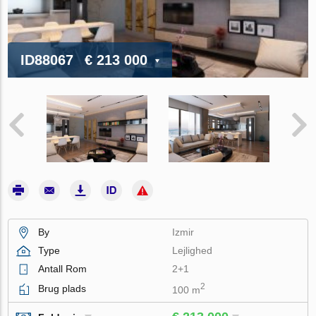
ID88067
€ 213 000
By
Izmir
Type
Lejlighed
Antall Rom
2+1
2
Brug plads
100 m