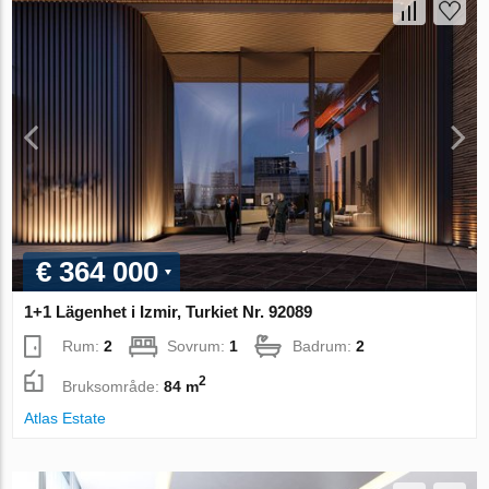
€ 364 000
1+1 Lägenhet i Izmir, Turkiet Nr. 92089
Rum:
2
Sovrum:
1
Badrum:
2
2
Bruksområde:
84 m
Atlas Estate