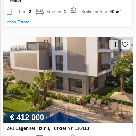
116448
2
Rum:
2
Sovrum:
1
Bruksområde:
40 m
Atlas Estate
€ 412 000
2+1 Lägenhet i Izmir, Turkiet Nr. 116418