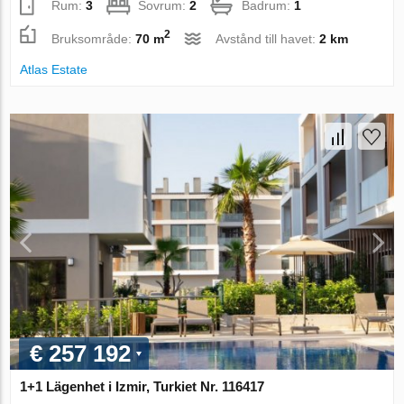
Rum:
3
Sovrum:
2
Badrum:
1
2
Bruksområde:
70 m
Avstånd till havet:
2 km
Atlas Estate
€ 257 192
1+1 Lägenhet i Izmir, Turkiet Nr. 116417