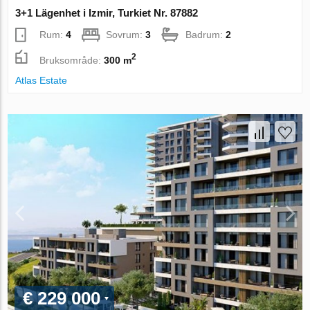
3+1 Lägenhet i Izmir, Turkiet Nr. 87882
Rum:
4
Sovrum:
3
Badrum:
2
2
Bruksområde:
300 m
Atlas Estate
€ 229 000