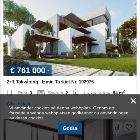
€ 761 000
2+1 Takvåning i Izmir, Turkiet Nr. 102975
2
Rum:
3
Sovrum:
2
Bruksområde:
84 m
×
Atlas Estate
Vi använder cookies på denna webbplats. Genom att
fortsätta använda webbplatsen godkänner du användningen
av dessa cookies.
Godta