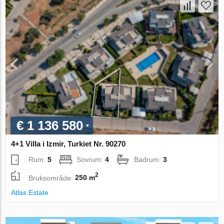
€ 1 136 580
4+1 Villa i Izmir, Turkiet Nr. 90270
Rum:
5
Sovrum:
4
Badrum:
3
2
Bruksområde:
250 m
Atlas Estate