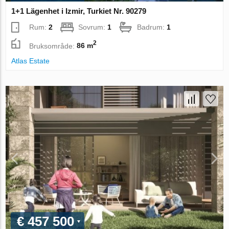
1+1 Lägenhet i Izmir, Turkiet Nr. 90279
Rum:
2
Sovrum:
1
Badrum:
1
2
Bruksområde:
86 m
Atlas Estate
€ 457 500