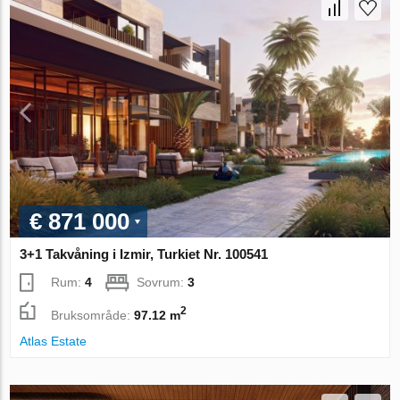
€ 871 000
3+1 Takvåning i Izmir, Turkiet Nr. 100541
Rum:
4
Sovrum:
3
2
Bruksområde:
97.12 m
Atlas Estate