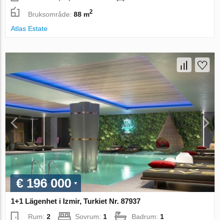
2
Bruksområde:
88 m
Atlas Estate
€ 196 000
1+1 Lägenhet i Izmir, Turkiet Nr. 87937
Rum:
2
Sovrum:
1
Badrum:
1