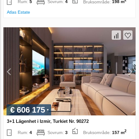
2
Rum:
5
Sovrum:
4
Bruksområde:
198 m
Atlas Estate
€ 606 175
3+1 Lägenhet i Izmir, Turkiet Nr. 90272
2
Rum:
4
Sovrum:
3
Bruksområde:
157 m