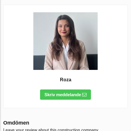
Roza
Skriv meddelande
Omdömen
Leave your review about this construction company.