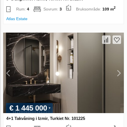
2
Rum:
4
Sovrum:
3
Bruksområde:
109 m
Atlas Estate
€ 1 445 000
4+1 Takvåning i Izmir, Turkiet Nr. 101225