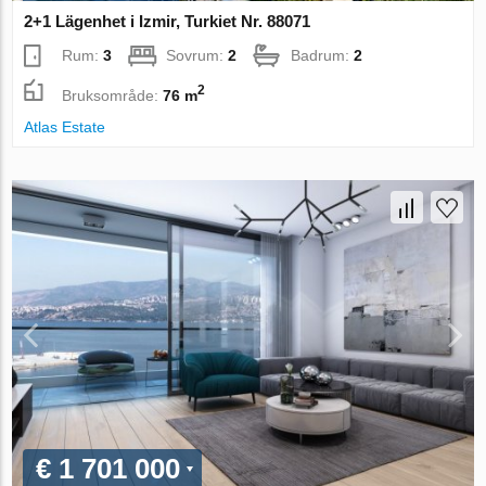
2+1 Lägenhet i Izmir, Turkiet Nr. 88071
Rum:
3
Sovrum:
2
Badrum:
2
2
Bruksområde:
76 m
Atlas Estate
€ 1 701 000